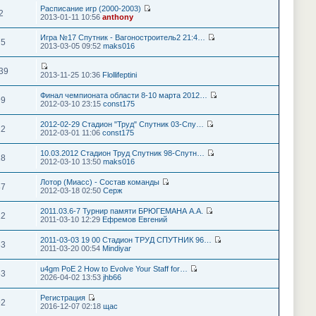
Расписание игр (2000-2003)
2
2013-01-11 10:56
anthony
Игра №17 Спутник - Вагоностроитель2 21:4…
75
2013-03-05 09:52
maks016
39
2013-11-25 10:36
Flollifeptini
Финал чемпионата области 8-10 марта 2012…
99
2012-03-10 23:15
const175
2012-02-29 Стадион "Труд" Спутник 03-Спу…
12
2012-03-01 11:06
const175
10.03.2012 Стадион Труд Спутник 98-Спутн…
18
2012-03-10 13:50
maks016
Лотор (Миасс) - Состав команды
87
2012-03-18 02:50
Серж
2011.03.6-7 Турнир памяти БРЮГЕМАНА А.А.
12
2011-03-10 12:29
Ефремов Евгений
2011-03-03 19 00 Стадион ТРУД СПУТНИК 96…
33
2011-03-20 00:54
Mindiyar
u4gm PoE 2 How to Evolve Your Staff for…
63
2026-04-02 13:53
jhb66
Регистрация
92
2016-12-07 02:18
щас