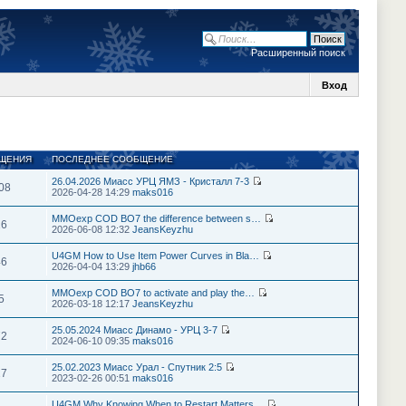
Расширенный поиск
Вход
ЩЕНИЯ
ПОСЛЕДНЕЕ СООБЩЕНИЕ
26.04.2026 Миасс УРЦ ЯМЗ - Кристалл 7-3
08
2026-04-28 14:29
maks016
MMOexp COD BO7 the difference between s…
26
2026-06-08 12:32
JeansKeyzhu
U4GM How to Use Item Power Curves in Bla…
46
2026-04-04 13:29
jhb66
MMOexp COD BO7 to activate and play the…
5
2026-03-18 12:17
JeansKeyzhu
25.05.2024 Миасс Динамо - УРЦ 3-7
72
2024-06-10 09:35
maks016
25.02.2023 Миасс Урал - Спутник 2:5
27
2023-02-26 00:51
maks016
U4GM Why Knowing When to Restart Matters…