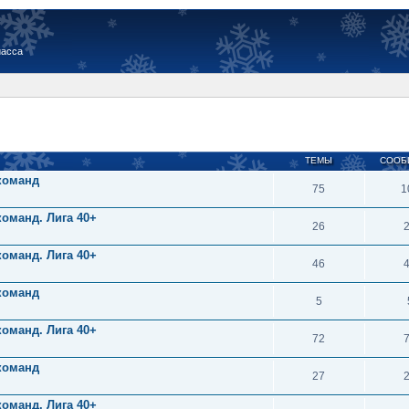
иасса
ТЕМЫ
СООБ
 команд
75
1
команд. Лига 40+
26
команд. Лига 40+
46
 команд
5
команд. Лига 40+
72
 команд
27
команд. Лига 40+