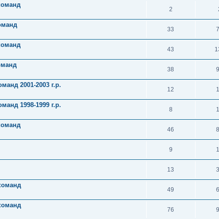
 команд
2
оманд
33
команд
43
1
оманд
38
манд 2001-2003 г.р.
12
манд 1998-1999 г.р.
8
команд
46
9
13
 команд
49
 команд
76