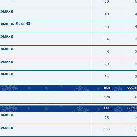
59
 команд
40
команд. Лига 40+
45
 команд
34
 команд
28
 команд
23
 команд
34
ТЕМЫ
СООБ
420
4
ТЕМЫ
СООБ
 команд
78
1
 команд
117
3