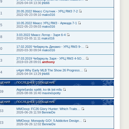
59
2026-04-04 13:30
jhb66
20.05.2022 Миасс Спутник - УРЦ ЯМЗ 7-2
41
2022-05-23 09:10
maks016
10.05.2022 Миасс УРЦ ЯМЗ - Армада 7-1
45
2022-05-23 09:03
maks016
3.03.2022 Миасс Лотор - Заря 6-4
38
2022-03-05 11:11
maks016
17.02.2020 Чебаркуль Динамо - УРЦ ЯМЗ 9-…
30
2020-03-30 09:04
maks016
27.03.2019 Чебаркуль Заря - УРЦ ЯМЗ 4-5О…
23
2019-03-28 09:01
anthony
u4gm Why Early MLB The Show 26 Progress…
34
2026-04-04 13:29
jhb66
ЩЕНИЯ
ПОСЛЕДНЕЕ СООБЩЕНИЕ
Atgriešanās spēlē, ko tik ļoti mīlu
69
2026-08-06 16:40
maxinespotty
ЩЕНИЯ
ПОСЛЕДНЕЕ СООБЩЕНИЕ
MMOexp: FC26 Glory Hunter: Which Traits…
63
2026-06-26 11:59
BennieDe
MMOexp: Monopoly GO!: 5 Addictive Design…
23
2026-06-26 12:02
BennieDe