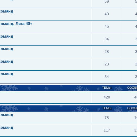
59
 команд
40
команд. Лига 40+
45
 команд
34
 команд
28
 команд
23
 команд
34
ТЕМЫ
СООБ
420
4
ТЕМЫ
СООБ
 команд
78
1
 команд
117
3