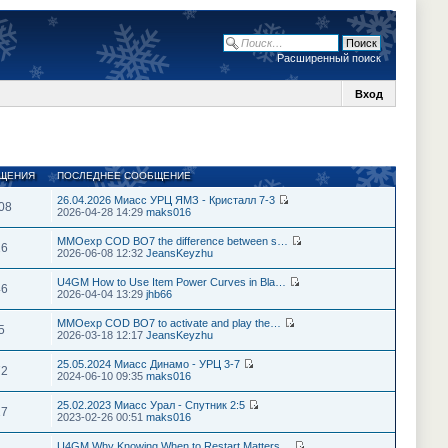
Расширенный поиск
Вход
ЩЕНИЯ
ПОСЛЕДНЕЕ СООБЩЕНИЕ
26.04.2026 Миасс УРЦ ЯМЗ - Кристалл 7-3
08
2026-04-28 14:29
maks016
MMOexp COD BO7 the difference between s…
26
2026-06-08 12:32
JeansKeyzhu
U4GM How to Use Item Power Curves in Bla…
46
2026-04-04 13:29
jhb66
MMOexp COD BO7 to activate and play the…
5
2026-03-18 12:17
JeansKeyzhu
25.05.2024 Миасс Динамо - УРЦ 3-7
72
2024-06-10 09:35
maks016
25.02.2023 Миасс Урал - Спутник 2:5
27
2023-02-26 00:51
maks016
U4GM Why Knowing When to Restart Matters…