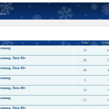
иасса
ТЕМЫ
СООБ
 команд
75
1
команд. Лига 40+
26
команд. Лига 40+
46
 команд
5
команд. Лига 40+
72
 команд
27
команд. Лига 40+