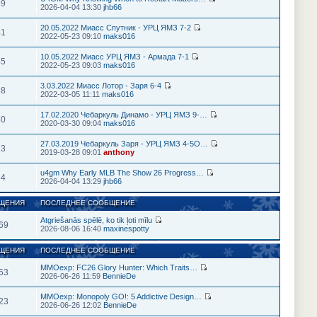
59
2026-04-04 13:30
jhb66
20.05.2022 Миасс Спутник - УРЦ ЯМЗ 7-2
41
2022-05-23 09:10
maks016
10.05.2022 Миасс УРЦ ЯМЗ - Армада 7-1
45
2022-05-23 09:03
maks016
3.03.2022 Миасс Лотор - Заря 6-4
38
2022-03-05 11:11
maks016
17.02.2020 Чебаркуль Динамо - УРЦ ЯМЗ 9-…
30
2020-03-30 09:04
maks016
27.03.2019 Чебаркуль Заря - УРЦ ЯМЗ 4-5О…
23
2019-03-28 09:01
anthony
u4gm Why Early MLB The Show 26 Progress…
34
2026-04-04 13:29
jhb66
ЩЕНИЯ
ПОСЛЕДНЕЕ СООБЩЕНИЕ
Atgriešanās spēlē, ko tik ļoti mīlu
69
2026-08-06 16:40
maxinespotty
ЩЕНИЯ
ПОСЛЕДНЕЕ СООБЩЕНИЕ
MMOexp: FC26 Glory Hunter: Which Traits…
63
2026-06-26 11:59
BennieDe
MMOexp: Monopoly GO!: 5 Addictive Design…
23
2026-06-26 12:02
BennieDe