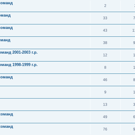
 команд
2
оманд
33
команд
43
1
оманд
38
манд 2001-2003 г.р.
12
манд 1998-1999 г.р.
8
команд
46
9
13
 команд
49
 команд
76