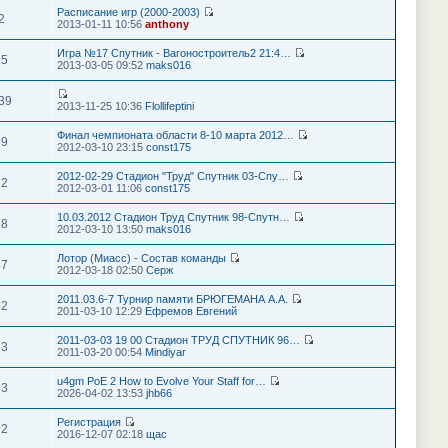
Расписание игр (2000-2003)
2
2013-01-11 10:56
anthony
Игра №17 Спутник - Вагоностроитель2 21:4…
75
2013-03-05 09:52
maks016
39
2013-11-25 10:36
Flollifeptini
Финал чемпионата области 8-10 марта 2012…
99
2012-03-10 23:15
const175
2012-02-29 Стадион "Труд" Спутник 03-Спу…
12
2012-03-01 11:06
const175
10.03.2012 Стадион Труд Спутник 98-Спутн…
18
2012-03-10 13:50
maks016
Лотор (Миасс) - Состав команды
87
2012-03-18 02:50
Серж
2011.03.6-7 Турнир памяти БРЮГЕМАНА А.А.
12
2011-03-10 12:29
Ефремов Евгений
2011-03-03 19 00 Стадион ТРУД СПУТНИК 96…
33
2011-03-20 00:54
Mindiyar
u4gm PoE 2 How to Evolve Your Staff for…
63
2026-04-02 13:53
jhb66
Регистрация
92
2016-12-07 02:18
щас