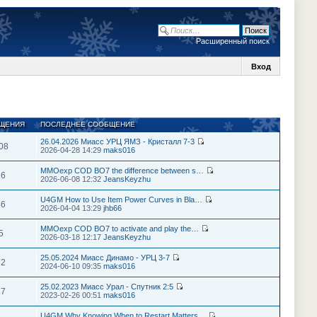
Расширенный поиск
Вход
ЩЕНИЯ
ПОСЛЕДНЕЕ СООБЩЕНИЕ
26.04.2026 Миасс УРЦ ЯМЗ - Кристалл 7-3
08
2026-04-28 14:29
maks016
MMOexp COD BO7 the difference between s…
26
2026-06-08 12:32
JeansKeyzhu
U4GM How to Use Item Power Curves in Bla…
46
2026-04-04 13:29
jhb66
MMOexp COD BO7 to activate and play the…
5
2026-03-18 12:17
JeansKeyzhu
25.05.2024 Миасс Динамо - УРЦ 3-7
72
2024-06-10 09:35
maks016
25.02.2023 Миасс Урал - Спутник 2:5
27
2023-02-26 00:51
maks016
U4GM Why Knowing When to Restart Matters…