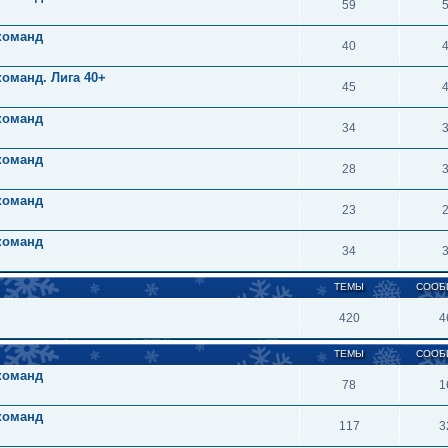
59
 команд
40
команд. Лига 40+
45
 команд
34
 команд
28
 команд
23
 команд
34
ТЕМЫ
СООБ
420
4
ТЕМЫ
СООБ
 команд
78
1
 команд
117
3