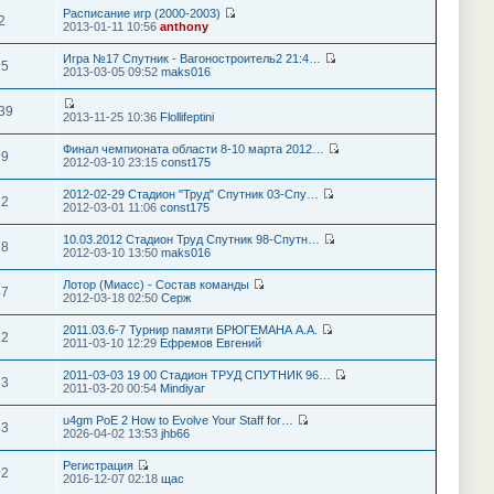
Расписание игр (2000-2003)
2
2013-01-11 10:56
anthony
Игра №17 Спутник - Вагоностроитель2 21:4…
75
2013-03-05 09:52
maks016
39
2013-11-25 10:36
Flollifeptini
Финал чемпионата области 8-10 марта 2012…
99
2012-03-10 23:15
const175
2012-02-29 Стадион "Труд" Спутник 03-Спу…
12
2012-03-01 11:06
const175
10.03.2012 Стадион Труд Спутник 98-Спутн…
18
2012-03-10 13:50
maks016
Лотор (Миасс) - Состав команды
87
2012-03-18 02:50
Серж
2011.03.6-7 Турнир памяти БРЮГЕМАНА А.А.
12
2011-03-10 12:29
Ефремов Евгений
2011-03-03 19 00 Стадион ТРУД СПУТНИК 96…
33
2011-03-20 00:54
Mindiyar
u4gm PoE 2 How to Evolve Your Staff for…
63
2026-04-02 13:53
jhb66
Регистрация
92
2016-12-07 02:18
щас