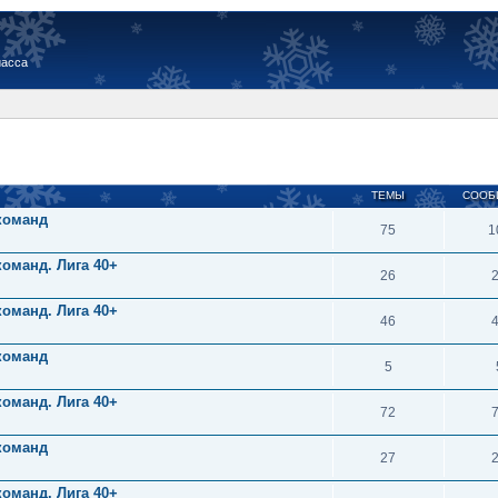
иасса
ТЕМЫ
СООБ
 команд
75
1
команд. Лига 40+
26
команд. Лига 40+
46
 команд
5
команд. Лига 40+
72
 команд
27
команд. Лига 40+