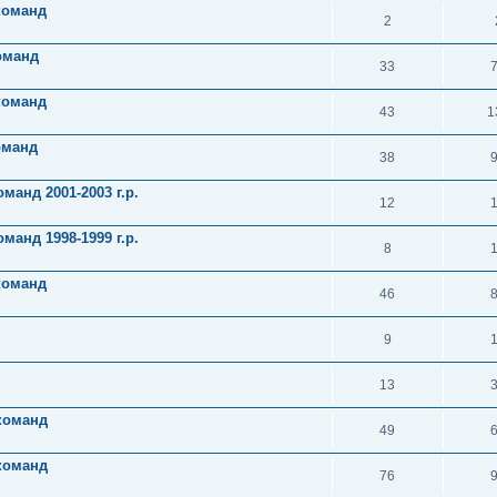
 команд
2
оманд
33
команд
43
1
оманд
38
манд 2001-2003 г.р.
12
манд 1998-1999 г.р.
8
команд
46
9
13
 команд
49
 команд
76