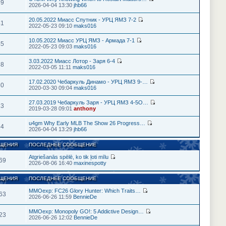
59
2026-04-04 13:30
jhb66
20.05.2022 Миасс Спутник - УРЦ ЯМЗ 7-2
41
2022-05-23 09:10
maks016
10.05.2022 Миасс УРЦ ЯМЗ - Армада 7-1
45
2022-05-23 09:03
maks016
3.03.2022 Миасс Лотор - Заря 6-4
38
2022-03-05 11:11
maks016
17.02.2020 Чебаркуль Динамо - УРЦ ЯМЗ 9-…
30
2020-03-30 09:04
maks016
27.03.2019 Чебаркуль Заря - УРЦ ЯМЗ 4-5О…
23
2019-03-28 09:01
anthony
u4gm Why Early MLB The Show 26 Progress…
34
2026-04-04 13:29
jhb66
ЩЕНИЯ
ПОСЛЕДНЕЕ СООБЩЕНИЕ
Atgriešanās spēlē, ko tik ļoti mīlu
69
2026-08-06 16:40
maxinespotty
ЩЕНИЯ
ПОСЛЕДНЕЕ СООБЩЕНИЕ
MMOexp: FC26 Glory Hunter: Which Traits…
63
2026-06-26 11:59
BennieDe
MMOexp: Monopoly GO!: 5 Addictive Design…
23
2026-06-26 12:02
BennieDe