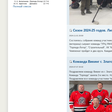
9.
А. Филатенков
(Торпедо-Лотор)
13
7+6
10.
Е. Заречнов
(Динамо)
12
7+5
Полный список
Сезон 2024-25 годов. Ли
2024-11-01 20:59
Состоялось собрание команд участнико
(ветераны) сыграют команды "УРЦ ЯМЗ",
"Торпедо-Лотор", "Строительный", ХК "
Чемпионат пройдет в два круга. Каждая
Команда Викинг г. Злат
2024-07-07 20:32
Поздравляем команду Викинг из г. Зла
Команда "Торпедо" заняла 3-е место. Н
Поздравляем все команды-участники Ч