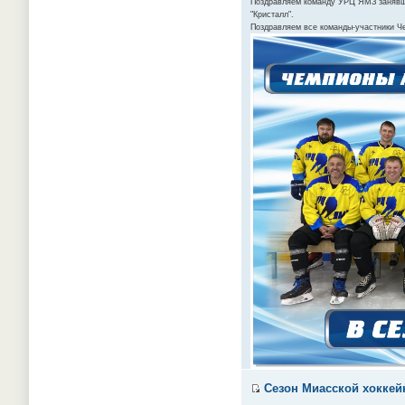
Поздравляем команду УРЦ ЯМЗ занявшую
"Кристалл".
Поздравляем все команды-участники Ч
Сезон Миасской хоккейн