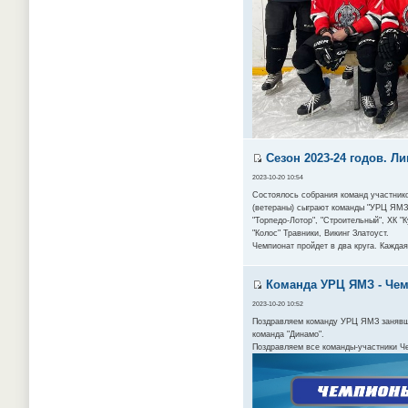
Сезон 2023-24 годов. Ли
2023-10-20 10:54
Состоялось собрания команд участнико
(ветераны) сыграют команды "УРЦ ЯМЗ",
"Торпедо-Лотор", "Строительный", ХК "
"Колос" Травники, Викинг Златоуст.
Чемпионат пройдет в два круга. Каждая
Команда УРЦ ЯМЗ - Чемп
2023-10-20 10:52
Поздравляем команду УРЦ ЯМЗ занявшую
команда "Динамо".
Поздравляем все команды-участники Ч