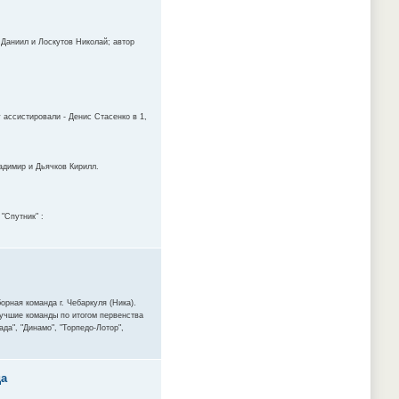
 Даниил и Лоскутов Николай; автор
 ассистировали - Денис Стасенко в 1,
ладимир и Дьячков Кирилл.
"Спутник" :
орная команда г. Чебаркуля (Ника).
лучшие команды по итогом первенства
да", "Динамо", "Торпедо-Лотор",
да