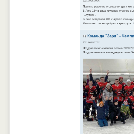
2021-10-25 10:36
Принято решение о создании двух лиг в
В Лиге 18+ в двух-круговом турнире сыг
"Спутник".
В лиге ветеранов 40+ сыграют команды 
Чемпионат также пройдет в два круга. 
Команда "Заря" - Чемпи
2021-06-03 17:32
Поздравляем Чемпиона сезона 2020-20
Поздравляем все команды-участники Ч