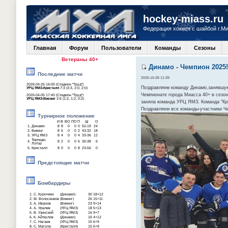
hockey-miass.ru
Федерация хоккея с шайбой г.М
Главная
Форум
Пользователи
Команды
Сезоны
Ветераны 40+
Динамо - Чемпион 2025!
Последние матчи
2025-10-28 11:39
2026-04-26 16:00 (Стадион "Труд")
Поздравляем команду Динамо,занявшую
УРЦ ЯМЗ-Кристалл
7:3 (3:3, 2:0, 2:0)
Чемпионате города Миасса 40+ в сезон
2026-04-05 17:40 (Стадион "Труд")
УРЦ ЯМЗ-Викинг
2:6 (1:2, 1:2, 0:2)
заняла команда УРЦ ЯМЗ. Команда "Кри
Поздравляем все команды-участники Ч
Турнирное положение
И
В
ВО
ПО
П
Ш
О
1.
Динамо
8
8
0
0
0
52-19
24
2.
Викинг
8
6
0
0
2
43-32
18
3.
УРЦ ЯМЗ
8
4
0
0
4
33-36
12
Торпедо-
4.
8
2
0
0
6
30-38
6
Лотор
5.
Кристалл
8
0
0
0
8
23-56
0
Предстоящие матчи
Бомбардиры
1.
С. Курочкин
(Динамо)
30
18+12
2.
М. Волосенков
(Викинг)
26
15+11
3.
А. Иванов
(Викинг)
23
9+14
4.
А. Уралев
(УРЦ ЯМЗ)
18
5+13
5.
В. Узинский
(УРЦ ЯМЗ)
16
9+7
6.
К. Айткулов
(Динамо)
16
4+12
7.
С. Нагаев
(УРЦ ЯМЗ)
15
6+9
8.
С. Магола
(Кристалл)
15
6+9