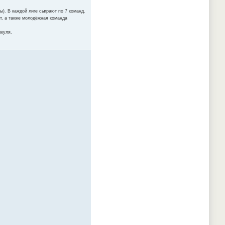
ы). В каждой лиге сыграют по 7 команд.
ст, а также молодёжная команда
ркуля.