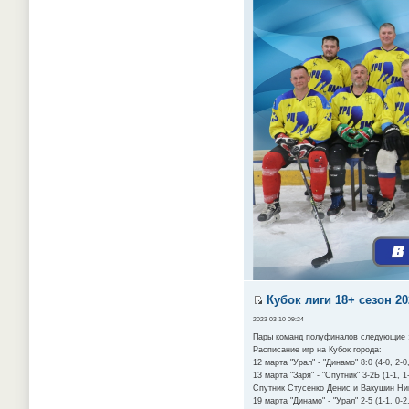
Кубок лиги 18+ сезон 20
2023-03-10 09:24
Пары команд полуфиналов следующие : 
Расписание игр на Кубок города:
12 марта "Урал" - "Динамо" 8:0 (4-0, 2
13 марта "Заря" - "Спутник" 3-2Б (1-1,
Спутник Стусенко Денис и Вакушин Ни
19 марта "Динамо" - "Урал" 2-5 (1-1, 0-2,