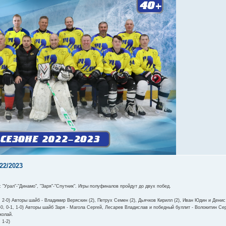
22/2023
"Урал"-"Динамо", "Заря"-"Спутник". Игры полуфиналов пройдут до двух побед.
-0, 2-0) Авторы шайб - Владимир Веряскин (2), Петрух Семен (2), Дьячков Кирилл (2), Иван Юдин и Дени
 1-0, 0-1, 1-0) Авторы шайб Заря - Магола Сергей, Лесарев Владислав и победный буллит - Волокитин Се
колай.
 1-2)