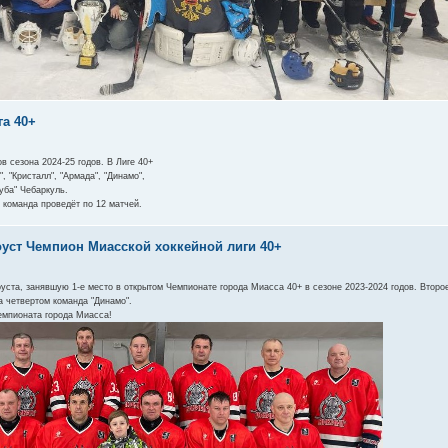
га 40+
в сезона 2024-25 годов. В Лиге 40+
 "Кристалл", "Армада", "Динамо",
Куба" Чебаркуль.
 команда проведёт по 12 матчей.
оуст Чемпион Миасской хоккейной лиги 40+
тоуста, занявшую 1-е место в открытом Чемпионате города Миасса 40+ в сезоне 2023-2024 годов. Втор
а четвертом команда "Динамо".
емпионата города Миасса!