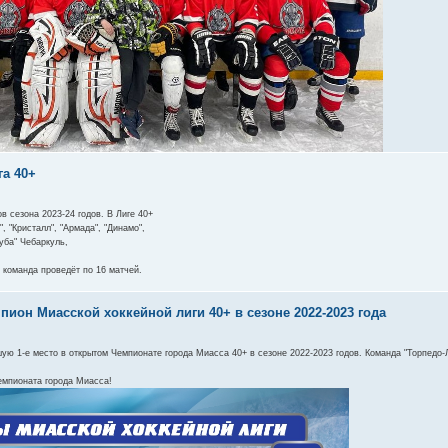
га 40+
в сезона 2023-24 годов. В Лиге 40+
 "Кристалл", "Армада", "Динамо",
Куба" Чебаркуль,
 команда проведёт по 16 матчей.
ион Миасской хоккейной лиги 40+ в сезоне 2022-2023 года
 1-е место в открытом Чемпионате города Миасса 40+ в сезоне 2022-2023 годов. Команда "Торпедо-Ло
емпионата города Миасса!