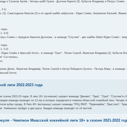
ндр и Сазонов Артём ; Авторы шайб Урала - Дьячков Кирилл (3), Кубасов Владимир и Петрух Семён.
, 2-1)
с (3), Самситдинов Максим (2) и по одной шайбе забросили - Юдин Семён, Киприянов Евгений, Жмаев
й пары
-1, 0-0)
етрух Семён с передачи Кирилла Дьячкова ; в команде "Спутник" - две шайбы Забил Юдин Семён - (ему
й пары
-1, 0-2)
- Юдин Семён и Шанский Антон ; в команде "Урал" - Попов Сергей, Веряскин Владимир (2), Кубасов В
ик" Состоялась
ты
ероев Денис, Веряскин Владимир, Попов Сергей и Автор Победного Булита - Печора Марк ; в команде - 
анский Антон.
ой лиги 2022-2023 года
 сезона 2022-23 годов. В лиге 18+ (основная) сыграют команды "Динамо", "Заря", "Урал", "Спутник"и сб
 Каждая команда проведет по 12 игр в которых определится чемпион Миасской хоккейной лиги. Четыре 
еля кубка города. В Лиге 40+ (ветераны) сыграют команды "УРЦ ЯМЗ", "Первомайка", "Кристалл", "Арма
ля. Чемпионат пройдет в два круга. Каждая команда проведёт по 14 матчей.
уля - Чемпион Миасской хоккейной лиги 18+ в сезоне 2021-2022 го