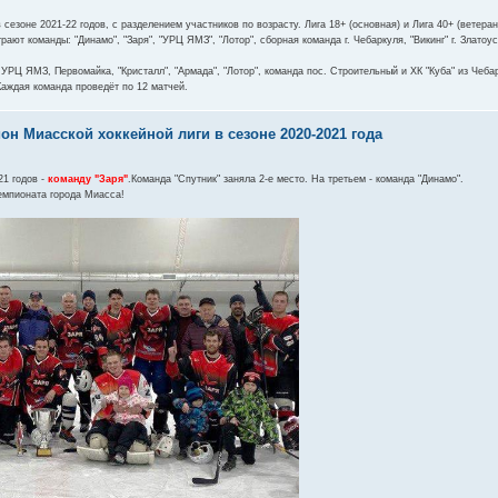
 сезоне 2021-22 годов, с разделением участников по возрасту. Лига 18+ (основная) и Лига 40+ (ветеран
рают команды: "Динамо", "Заря", "УРЦ ЯМЗ", "Лотор", сборная команда г. Чебаркуля, "Викинг" г. Златоу
УРЦ ЯМЗ, Первомайка, "Кристалл", "Армада", "Лотор", команда пос. Строительный и ХК "Куба" из Чеба
Каждая команда проведёт по 12 матчей.
он Миасской хоккейной лиги в сезоне 2020-2021 года
21 годов -
команду "Заря"
.Команда "Спутник" заняла 2-е место. На третьем - команда "Динамо".
емпионата города Миасса!