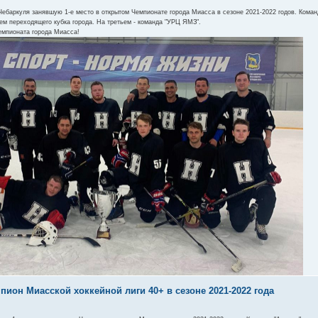
ебаркуля занявшую 1-е место в открытом Чемпионате города Миасса в сезоне 2021-2022 годов. Команд
м переходящего кубка города. На третьем - команда "УРЦ ЯМЗ".
емпионата города Миасса!
ион Миасской хоккейной лиги 40+ в сезоне 2021-2022 года