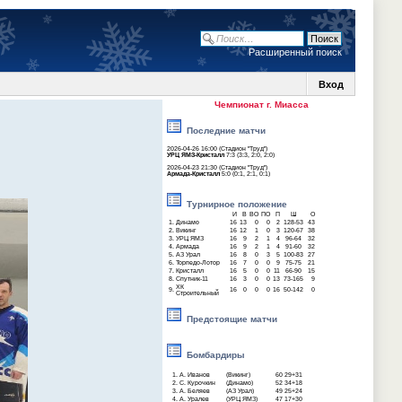
Расширенный поиск
Вход
Чемпионат г. Миасса
Последние матчи
2026-04-26 16:00 (Стадион "Труд")
УРЦ ЯМЗ-Кристалл
7:3 (3:3, 2:0, 2:0)
2026-04-23 21:30 (Стадион "Труд")
Армада-Кристалл
5:0 (0:1, 2:1, 0:1)
Турнирное положение
И
В
ВО
ПО
П
Ш
О
1.
Динамо
16
13
0
0
2
128-53
43
2.
Викинг
16
12
1
0
3
120-67
38
3.
УРЦ ЯМЗ
16
9
2
1
4
96-64
32
4.
Армада
16
9
2
1
4
91-60
32
5.
АЗ Урал
16
8
0
3
5
100-83
27
6.
Торпедо-Лотор
16
7
0
0
9
75-75
21
7.
Кристалл
16
5
0
0
11
66-90
15
8.
Спутник-11
16
3
0
0
13
73-165
9
ХК
9.
16
0
0
0
16
50-142
0
Строительный
Предстоящие матчи
Бомбардиры
1.
А. Иванов
(Викинг)
60
29+31
2.
С. Курочкин
(Динамо)
52
34+18
3.
А. Беляев
(АЗ Урал)
49
25+24
4.
А. Уралев
(УРЦ ЯМЗ)
47
17+30