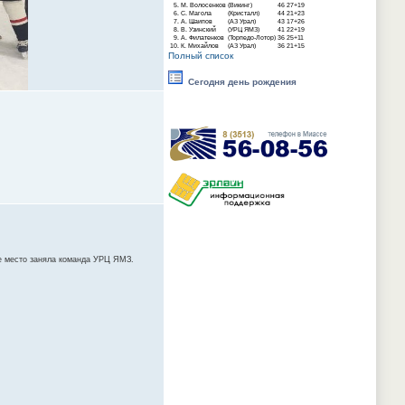
5.
М. Волосенков
(Викинг)
46
27+19
6.
С. Магола
(Кристалл)
44
21+23
7.
А. Шаипов
(АЗ Урал)
43
17+26
8.
В. Узинский
(УРЦ ЯМЗ)
41
22+19
9.
А. Филатенков
(Торпедо-Лотор)
36
25+11
10.
К. Михайлов
(АЗ Урал)
36
21+15
Полный список
Сегодня день рождения
ое место заняла команда УРЦ ЯМЗ.