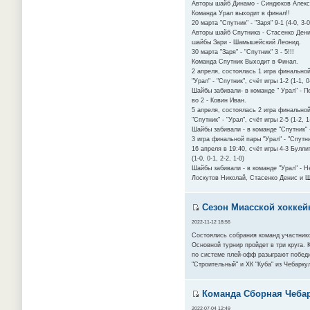
Авторы шайб Динамо - Синдюков Алекса
Команда Урал выходит в финал!!
20 марта "Спутник" - "Заря" 9-1 (4-0, 3-0
Авторы шайб Спутника - Стасенко Дени
шайбы Зари - Шамышейский Леонид.
30 марта "Заря" - "Спутник" 3 - 5!!!
Команда Спутник Выходит в Финал.
2 апреля, состоялась 1 игра финально
"Урал" - "Спутник", счёт игры 1-2 (1-1, 0
Шайбы забивали- в команде " Урал" - П
во 2 - Ковин Иван.
5 апреля, состоялась 2 игра финально
"Спутник" - "Урал", счёт игры 2-5 (1-2, 1
Шайбы забивали - в команде "Спутник" 
3 игра финальной пары "Урал" - "Спутн
16 апреля в 19:40, счëт игры 4-3 Булли
(1-0, 0-1, 2-2, 1-0)
Шайбы забивали - в команде "Урал" - Н
Лоскутов Николай, Стасенко Денис и Ш
Сезон Миасской хоккейн
2022-11-12 18:56
Состоялись собрания команд участников
Основной турнир пройдет в три круга.
по системе плей-офф разыграют победит
"Строительный" и ХК "Куба" из Чебарку
Команда Сборная Чебарк
2022-07-04 12:49