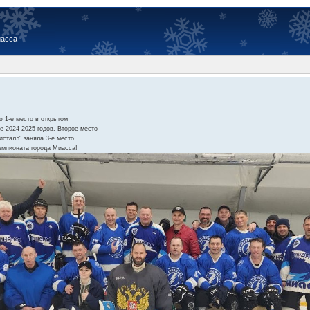
иасса
 1-е место в открытом
е 2024-2025 годов. Второе место
сталл" заняла 3-е место.
емпионата города Миасса!