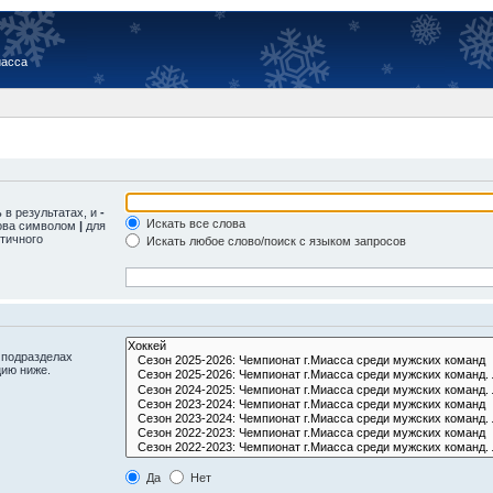
иасса
 в результатах, и
-
Искать все слова
лова символом
|
для
тичного
Искать любое слово/поиск с языком запросов
 подразделах
цию ниже.
Да
Нет