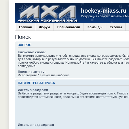
hockey-miass.ru
Федерация хоккея с шайбой г.М
Главная
Форум
Пользователи
Команды
Сезоны
Поиск
ЗАПРОС
Ключевые слова:
Вы можете использовать
+
, чтобы определить слова, которые должны быть
для слов, которых в результатах быть не должно. Вы можете разделить с
поиска любого слова из списка. Используйте
*
в качестве шаблона для час
совпадения.
Поиск по автору:
Используйте * в качестве шаблона.
ПАРАМЕТРЫ ЗАПРОСА
Искать в разделах:
Выберите раздел или разделы, в которых будет произведён поиск. Поиск в
производится автоматически, если вы не отключили соответствующую оп
Искать в подразделах: