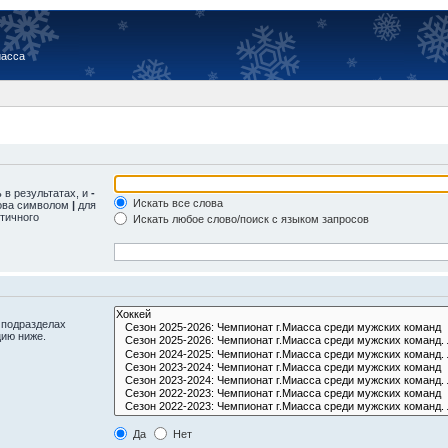
иасса
 в результатах, и
-
Искать все слова
лова символом
|
для
тичного
Искать любое слово/поиск с языком запросов
 подразделах
цию ниже.
Да
Нет