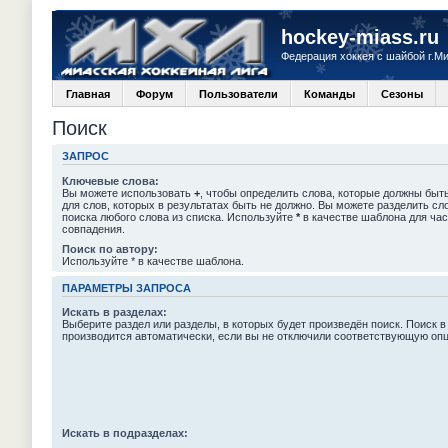
hockey-miass.ru
Федерация хоккея с шайбой г.М
Главная
Форум
Пользователи
Команды
Сезоны
Поиск
ЗАПРОС
Ключевые слова:
Вы можете использовать
+
, чтобы определить слова, которые должны быть
для слов, которых в результатах быть не должно. Вы можете разделить с
поиска любого слова из списка. Используйте
*
в качестве шаблона для час
совпадения.
Поиск по автору:
Используйте * в качестве шаблона.
ПАРАМЕТРЫ ЗАПРОСА
Искать в разделах:
Выберите раздел или разделы, в которых будет произведён поиск. Поиск в
производится автоматически, если вы не отключили соответствующую оп
Искать в подразделах: