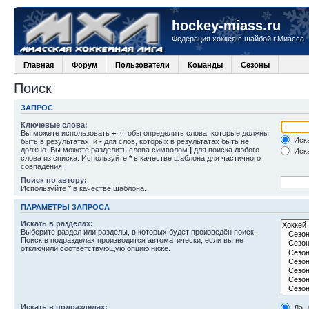
hockey-miass.ru
Федерация хоккея с шайбой г.Миасса
Главная
Форум
Пользователи
Команды
Сезоны
Поиск
ЗАПРОС
Ключевые слова:
Вы можете использовать
+
, чтобы определить слова, которые должны
Иска
быть в результатах, и
-
для слов, которых в результатах быть не
должно. Вы можете разделить слова символом
|
для поиска любого
Иска
слова из списка. Используйте
*
в качестве шаблона для частичного
совпадения.
Поиск по автору:
Используйте * в качестве шаблона.
ПАРАМЕТРЫ ЗАПРОСА
Искать в разделах:
Выберите раздел или разделы, в которых будет произведён поиск.
Поиск в подразделах производится автоматически, если вы не
отключили соответствующую опцию ниже.
Искать в подразделах:
Да