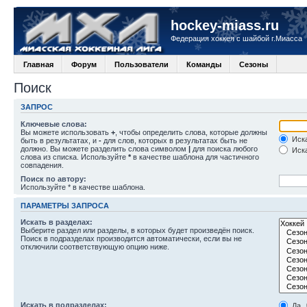
hockey-miass.ru
Федерация хоккея с шайбой г.Миасса
Главная
Форум
Пользователи
Команды
Сезоны
Поиск
ЗАПРОС
Ключевые слова:
Вы можете использовать
+
, чтобы определить слова, которые должны
Иска
быть в результатах, и
-
для слов, которых в результатах быть не
должно. Вы можете разделить слова символом
|
для поиска любого
Иска
слова из списка. Используйте
*
в качестве шаблона для частичного
совпадения.
Поиск по автору:
Используйте * в качестве шаблона.
ПАРАМЕТРЫ ЗАПРОСА
Искать в разделах:
Выберите раздел или разделы, в которых будет произведён поиск.
Поиск в подразделах производится автоматически, если вы не
отключили соответствующую опцию ниже.
Искать в подразделах:
Да