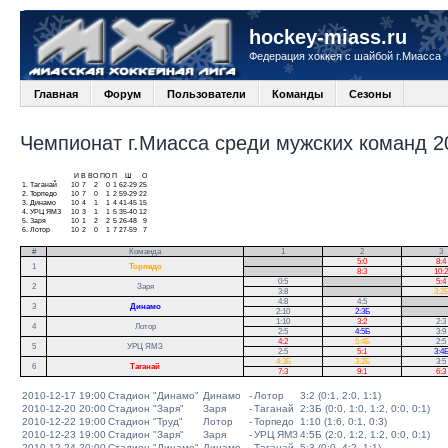
hockey-miass.ru
Федерация хоккея с шайбой г.Миасса
Главная
Форум
Пользователи
Команды
Сезоны
Чемпионат г.Миасса среди мужских команд 20
И
В
ВО
ПО
П
Ш
О
1.
Таганай
10
7
2
0
1
62-29
25
2.
Торпедо
10
7
0
1
2
59-29
22
3.
Динамо
10
4
1
1
4
41-45
15
4.
УРЦ ЯМЗ
10
3
1
1
5
35-40
12
5.
Заря
10
1
2
2
5
26-48
9
6.
Лотор
10
2
0
1
7
27-59
7
#
Команда
1
2
3
.
5:0
8:4
1
Торпедо
.
8:3
10:2
0:5
.
5:4
2
Заря
3:8
.
3:2
4:8
4:5
.
3
Динамо
2:10
2:3Б
.
1:10
3:2
2:3
4
Лотор
2:5
4:5Б
3:9
4:2
5:4Б
2:5
5
УРЦ ЯМЗ
2:5
5:1
3:4
4:3Б
3:2Б
3:5
6
Таганай
7:3
9:1
6:3
2010-12-17 19:00
Стадион "Динамо"
Динамо
-
Лотор
3:2 (0:1, 2:0, 1:1)
2010-12-20 20:00
Стадион "Заря"
Заря
-
Таганай
2:3Б (0:0, 1:0, 1:2, 0:0, 0:1)
2010-12-22 19:00
Стадион "Труд"
Лотор
-
Торпедо
1:10 (1:6, 0:1, 0:3)
2010-12-23 19:00
Стадион "Заря"
Заря
-
УРЦ ЯМЗ
4:5Б (2:0, 1:2, 1:2, 0:0, 0:1)
2010-12-24 20:00
Стадион "Динамо"
Динамо
-
Таганай
5:3 (0:0, 4:2, 1:1)