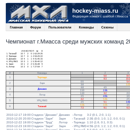
hockey-miass.ru
Федерация хоккея с шайбой г.Миасса
Главная
Форум
Пользователи
Команды
Сезоны
Чемпионат г.Миасса среди мужских команд 20
И
В
ВО
ПО
П
Ш
О
1.
Таганай
10
7
2
0
1
62-29
25
2.
Торпедо
10
7
0
1
2
59-29
22
3.
Динамо
10
4
1
1
4
41-45
15
4.
УРЦ ЯМЗ
10
3
1
1
5
35-40
12
5.
Заря
10
1
2
2
5
26-48
9
6.
Лотор
10
2
0
1
7
27-59
7
#
Команда
1
2
3
.
5:0
8:4
1
Торпедо
.
8:3
10:2
0:5
.
5:4
2
Заря
3:8
.
3:2
4:8
4:5
.
3
Динамо
2:10
2:3Б
.
1:10
3:2
2:3
4
Лотор
2:5
4:5Б
3:9
4:2
5:4Б
2:5
5
УРЦ ЯМЗ
2:5
5:1
3:4
4:3Б
3:2Б
3:5
6
Таганай
7:3
9:1
6:3
2010-12-17 19:00
Стадион "Динамо"
Динамо
-
Лотор
3:2 (0:1, 2:0, 1:1)
2010-12-20 20:00
Стадион "Заря"
Заря
-
Таганай
2:3Б (0:0, 1:0, 1:2, 0:0, 0:1)
2010-12-22 19:00
Стадион "Труд"
Лотор
-
Торпедо
1:10 (1:6, 0:1, 0:3)
2010-12-23 19:00
Стадион "Заря"
Заря
-
УРЦ ЯМЗ
4:5Б (2:0, 1:2, 1:2, 0:0, 0:1)
2010-12-24 20:00
Стадион "Динамо"
Динамо
-
Таганай
5:3 (0:0, 4:2, 1:1)