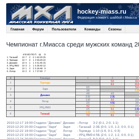
hockey-miass.ru
Федерация хоккея с шайбой г.Миасса
Главная
Форум
Пользователи
Команды
Сезоны
Чемпионат г.Миасса среди мужских команд 20
И
В
ВО
ПО
П
Ш
О
1.
Таганай
10
7
2
0
1
62-29
25
2.
Торпедо
10
7
0
1
2
59-29
22
3.
Динамо
10
4
1
1
4
41-45
15
4.
УРЦ ЯМЗ
10
3
1
1
5
35-40
12
5.
Заря
10
1
2
2
5
26-48
9
6.
Лотор
10
2
0
1
7
27-59
7
#
Команда
1
2
3
.
5:0
8:4
1
Торпедо
.
8:3
10:2
0:5
.
5:4
2
Заря
3:8
.
3:2
4:8
4:5
.
3
Динамо
2:10
2:3Б
.
1:10
3:2
2:3
4
Лотор
2:5
4:5Б
3:9
4:2
5:4Б
2:5
5
УРЦ ЯМЗ
2:5
5:1
3:4
4:3Б
3:2Б
3:5
6
Таганай
7:3
9:1
6:3
2010-12-17 19:00
Стадион "Динамо"
Динамо
-
Лотор
3:2 (0:1, 2:0, 1:1)
2010-12-20 20:00
Стадион "Заря"
Заря
-
Таганай
2:3Б (0:0, 1:0, 1:2, 0:0, 0:1)
2010-12-22 19:00
Стадион "Труд"
Лотор
-
Торпедо
1:10 (1:6, 0:1, 0:3)
2010-12-23 19:00
Стадион "Заря"
Заря
-
УРЦ ЯМЗ
4:5Б (2:0, 1:2, 1:2, 0:0, 0:1)
2010-12-24 20:00
Стадион "Динамо"
Динамо
-
Таганай
5:3 (0:0, 4:2, 1:1)