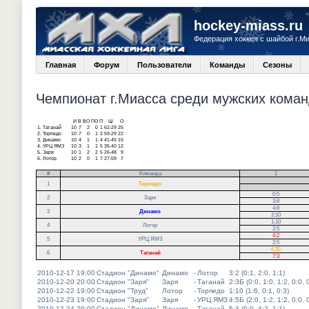
hockey-miass.ru
Федерация хоккея с шайбой г.М
Главная
Форум
Пользователи
Команды
Сезоны
Чемпионат г.Миасса среди мужских команд
И
В
ВО
ПО
П
Ш
О
1.
Таганай
10
7
2
0
1
62-29
25
2.
Торпедо
10
7
0
1
2
59-29
22
3.
Динамо
10
4
1
1
4
41-45
15
4.
УРЦ ЯМЗ
10
3
1
1
5
35-40
12
5.
Заря
10
1
2
2
5
26-48
9
6.
Лотор
10
2
0
1
7
27-59
7
#
Команда
1
.
1
Торпедо
.
0:5
2
Заря
3:8
4:8
3
Динамо
2:10
1:10
4
Лотор
2:5
4:2
5
УРЦ ЯМЗ
2:5
4:3Б
6
Таганай
7:3
2010-12-17 19:00
Стадион "Динамо"
Динамо
-
Лотор
3:2 (0:1, 2:0, 1:1)
2010-12-20 20:00
Стадион "Заря"
Заря
-
Таганай
2:3Б (0:0, 1:0, 1:2, 0:0, 
2010-12-22 19:00
Стадион "Труд"
Лотор
-
Торпедо
1:10 (1:6, 0:1, 0:3)
2010-12-23 19:00
Стадион "Заря"
Заря
-
УРЦ ЯМЗ
4:5Б (2:0, 1:2, 1:2, 0:0, 
2010-12-24 20:00
Стадион "Динамо"
Динамо
-
Таганай
5:3 (0:0, 4:2, 1:1)