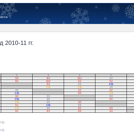
иасса
 2010-11 гг.
2
3
4
5
5:0
8:4
10:1
2:4
8:3
10:2
5:2
5:2
.
5:4
2:3
4:5Б
.
3:2Б
5:4Б
1:5
4:5
.
3:2
5:2
2:3Б
.
9:3
4:3Б
3:2
2:3
.
0:3
4:5Б
3:9
.
6:5
5:4Б
2:5
3:0
.
5:1
3:4Б
5:6
.
3:2Б
3:5
8:2
9:3
.
9:1
6:3
9:4
4:3
.
0:1)
0:1)