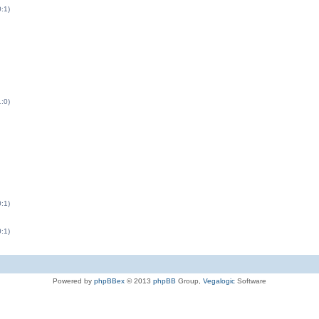
0:1)
1:0)
0:1)
0:1)
Powered by
phpBBex
© 2013
phpBB
Group,
Vegalogic
Software