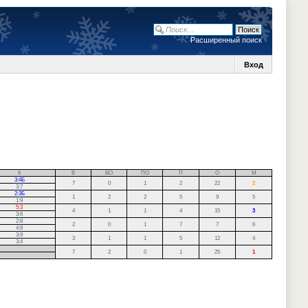
Расширенный поиск
Вход
6
В
ВО
ПО
П
О
М
3:4Б
7
0
1
2
22
2
3:7
2:3Б
1
2
2
5
9
5
1:9
5:3
4
1
1
4
15
3
3:6
2:8
2
0
1
7
7
6
4:9
3:9
3
1
1
5
12
4
3:4
7
2
0
1
25
1