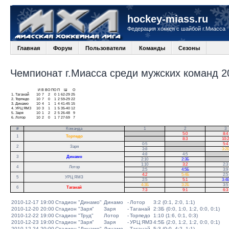
hockey-miass.ru
Федерация хоккея с шайбой г.Миасса
Главная
Форум
Пользователи
Команды
Сезоны
Чемпионат г.Миасса среди мужских команд 20
И
В
ВО
ПО
П
Ш
О
1.
Таганай
10
7
2
0
1
62-29
25
2.
Торпедо
10
7
0
1
2
59-29
22
3.
Динамо
10
4
1
1
4
41-45
15
4.
УРЦ ЯМЗ
10
3
1
1
5
35-40
12
5.
Заря
10
1
2
2
5
26-48
9
6.
Лотор
10
2
0
1
7
27-59
7
#
Команда
1
2
3
.
5:0
8:4
1
Торпедо
.
8:3
10:2
0:5
.
5:4
2
Заря
3:8
.
3:2
4:8
4:5
.
3
Динамо
2:10
2:3Б
.
1:10
3:2
2:3
4
Лотор
2:5
4:5Б
3:9
4:2
5:4Б
2:5
5
УРЦ ЯМЗ
2:5
5:1
3:4
4:3Б
3:2Б
3:5
6
Таганай
7:3
9:1
6:3
2010-12-17 19:00
Стадион "Динамо"
Динамо
-
Лотор
3:2 (0:1, 2:0, 1:1)
2010-12-20 20:00
Стадион "Заря"
Заря
-
Таганай
2:3Б (0:0, 1:0, 1:2, 0:0, 0:1)
2010-12-22 19:00
Стадион "Труд"
Лотор
-
Торпедо
1:10 (1:6, 0:1, 0:3)
2010-12-23 19:00
Стадион "Заря"
Заря
-
УРЦ ЯМЗ
4:5Б (2:0, 1:2, 1:2, 0:0, 0:1)
2010-12-24 20:00
Стадион "Динамо"
Динамо
-
Таганай
5:3 (0:0, 4:2, 1:1)