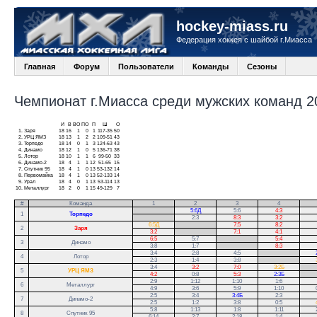
hockey-miass.ru
Федерация хоккея с шайбой г.Миасса
Главная
Форум
Пользователи
Команды
Сезоны
Чемпионат г.Миасса среди мужских команд 20
И
В
ВО
ПО
П
Ш
О
1.
Заря
18
16
1
0
1
117-35
50
2.
УРЦ ЯМЗ
18
13
1
2
2
109-51
43
3.
Торпедо
18
14
0
1
3
124-63
43
4.
Динамо
18
12
1
0
5
136-71
38
5.
Лотор
18
10
1
1
6
99-50
33
6.
Динамо-2
18
4
1
1
12
51-65
15
7.
Спутник 95
18
4
1
0
13
53-132
14
8.
Первомайка
18
4
1
0
13
52-133
14
9.
Урал
18
4
0
1
13
53-114
13
10.
Металлург
18
2
0
1
15
49-129
7
#
Команда
1
2
3
4
.
5:6Д
5:6
4:3
1
Торпедо
.
2:3
8:3
3:2
6:5Д
.
7:5
8:2
2
Заря
3:2
.
7:1
4:1
6:5
5:7
.
5:4
3
Динамо
3:8
1:7
.
8:3
3:4
2:8
4:5
.
4
Лотор
2:3
1:4
3:8
.
3:4
3:2
7:0
3:2Б
.
5
УРЦ ЯМЗ
4:2
0:8
5:3
2:3Б
.
2:9
1:12
1:10
1:6
6
Металлург
4:9
3:6
5:9
1:10
2:5
3:4
3:4Б
2:3
7
Динамо-2
2:5
1:2
3:8
0:5
5:8
1:13
1:8
1:11
8
Спутник 95
6:14
2:7
2:18
1:4