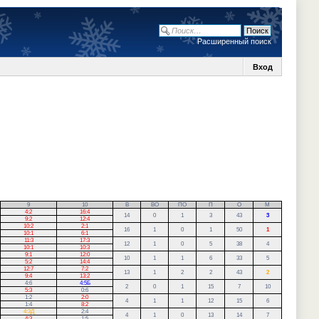
Расширенный поиск
Вход
9
10
В
ВО
ПО
П
О
М
4:2
16:4
14
0
1
3
43
3
9:2
12:4
10:2
2:1
16
1
0
1
50
1
10:1
6:1
11:3
17:3
12
1
0
5
38
4
10:1
10:3
9:1
12:0
10
1
1
6
33
5
5:2
14:4
12:7
7:2
13
1
2
2
43
2
9:4
13:2
4:6
4:5Б
2
0
1
15
7
10
5:3
0:6
1:2
2:0
4
1
1
12
15
6
1:4
8:2
4:3Д
2:4
4
1
0
13
14
7
4:3
1:5