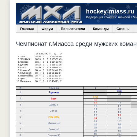
hockey-miass.ru
Федерация хоккея с шайбой г.М
Главная
Форум
Пользователи
Команды
Сезоны
Чемпионат г.Миасса среди мужских команд
И
В
ВО
ПО
П
Ш
О
1.
Заря
18
16
1
0
1
117-35
50
2.
УРЦ ЯМЗ
18
13
1
2
2
109-51
43
3.
Торпедо
18
14
0
1
3
124-63
43
4.
Динамо
18
12
1
0
5
136-71
38
5.
Лотор
18
10
1
1
6
99-50
33
6.
Динамо-2
18
4
1
1
12
51-65
15
7.
Спутник 95
18
4
1
0
13
53-132
14
8.
Первомайка
18
4
1
0
13
52-133
14
9.
Урал
18
4
0
1
13
53-114
13
10.
Металлург
18
2
0
1
15
49-129
7
#
Команда
1
2
.
5:6Д
1
Торпедо
.
2:3
6:5Д
.
2
Заря
3:2
.
6:5
5:7
.
3
Динамо
3:8
1:7
.
3:4
2:8
4
Лотор
2:3
1:4
3:4
3:2
5
УРЦ ЯМЗ
4:2
0:8
2:9
1:12
6
Металлург
4:9
3:6
2:5
3:4
7
Динамо-2
2:5
1:2
5:8
1:13
8
Спутник 95
6:14
2:7