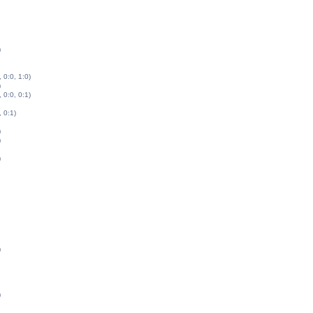
)
, 0:0, 1:0)
)
, 0:0, 0:1)
, 0:1)
)
)
)
)
)