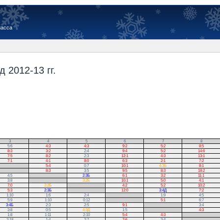
иасса
 2012-13 гг.
3
4
5
6
7
8
5:6
4:3
4:3
9:2
5:2
8:5
8:3
3:2
2:4
9:4
5:2
14:6
7:5
8:2
2:3
12:1
4:3
13:1
7:1
4:1
8:0
6:3
2:1
7:2
5:4
0:7
10:1
4:3Б
8:1
8:3
3:5
9:5
8:3
18:2
4:5
.
2:3Б
6:1
3:2
11:1
3:8
.
3:2Б
10:1
5:0
4:1
7:0
3:2Б
.
4:2
5:2
10:2
5:3
2:3Б
.
12:0
3:4Д
7:2
1:10
1:6
2:4
.
1:9
4:5
5:9
1:10
0:12
.
5:1
6:7
3:4Б
2:3
2:5
9:1
.
3:4
3:8
0:5
4:3Д
1:5
.
4:3
1:8
1:11
2:10
5:4
4:3
.
2:18
1:4
2:7
7:6
3:4
.