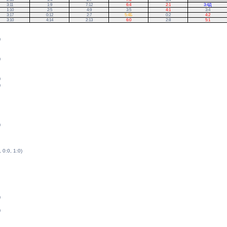
3:11
1:9
7:12
6:4
2:1
3:4Д
1:10
2:5
4:9
3:5
4:1
3:4
3:17
0:12
2:7
5:4Б
0:2
4:2
3:10
4:14
2:13
6:0
2:8
5:1
)
)
)
)
)
, 0:0, 1:0)
)
)