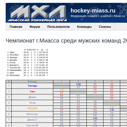
hockey-miass.ru
Федерация хоккея с шайбой г.Миасса
Главная
Форум
Пользователи
Команды
Сезоны
Чемпионат г.Миасса среди мужских команд 20
И
В
ВО
ПО
П
Ш
О
1.
Заря
18
16
1
0
1
117-35
50
2.
УРЦ ЯМЗ
18
13
1
2
2
109-51
43
3.
Торпедо
18
14
0
1
3
124-63
43
4.
Динамо
18
12
1
0
5
136-71
38
5.
Лотор
18
10
1
1
6
99-50
33
6.
Динамо-2
18
4
1
1
12
51-65
15
7.
Спутник 95
18
4
1
0
13
53-132
14
8.
Первомайка
18
4
1
0
13
52-133
14
9.
Урал
18
4
0
1
13
53-114
13
10.
Металлург
18
2
0
1
15
49-129
7
#
Команда
1
2
3
4
.
5:6Д
5:6
4:3
1
Торпедо
.
2:3
8:3
3:2
6:5Д
.
7:5
8:2
2
Заря
3:2
.
7:1
4:1
6:5
5:7
.
5:4
3
Динамо
3:8
1:7
.
8:3
3:4
2:8
4:5
.
4
Лотор
2:3
1:4
3:8
.
3:4
3:2
7:0
3:2Б
.
5
УРЦ ЯМЗ
4:2
0:8
5:3
2:3Б
.
2:9
1:12
1:10
1:6
6
Металлург
4:9
3:6
5:9
1:10
2:5
3:4
3:4Б
2:3
7
Динамо-2
2:5
1:2
3:8
0:5
5:8
1:13
1:8
1:11
8
Спутник 95
6:14
2:7
2:18
1:4