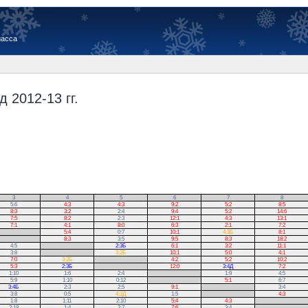
иасса
 2012-13 гг.
3
4
5
6
7
8
5:6
4:3
4:3
9:2
5:2
8:5
8:3
3:2
2:4
9:4
5:2
14:6
7:5
8:2
2:3
12:1
4:3
13:1
7:1
4:1
8:0
6:3
2:1
7:2
5:4
0:7
10:1
4:3Б
8:1
8:3
3:5
9:5
8:3
18:2
4:5
.
2:3Б
6:1
3:2
11:1
3:8
.
3:2Б
10:1
5:0
4:1
7:0
3:2Б
.
4:2
5:2
10:2
5:3
2:3Б
.
12:0
3:4Д
7:2
1:10
1:6
2:4
.
1:9
4:5
5:9
1:10
0:12
.
5:1
6:7
3:4Б
2:3
2:5
9:1
.
3:4
3:8
0:5
4:3Д
1:5
.
4:3
1:8
1:11
2:10
5:4
4:3
.
2:18
1:4
2:7
7:6
3:4
.