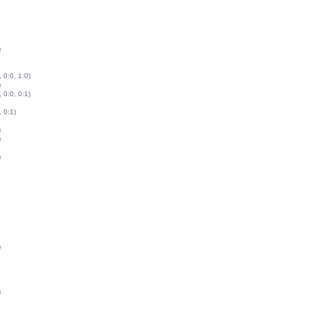
)
, 0:0, 1:0)
)
, 0:0, 0:1)
, 0:1)
)
)
)
)
)