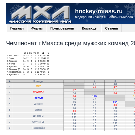
hockey-miass.ru
Федерация хоккея с шайбой г.Миасса
Главная
Форум
Пользователи
Команды
Сезоны
Чемпионат г.Миасса среди мужских команд 20
И
В
ВО
ПО
П
Ш
О
1.
УРЦ ЯМЗ
14
12
1
0
1
81-38
38
2.
Заря
14
12
0
0
2
103-42
36
3.
Торпедо
14
9
1
1
3
83-50
30
4.
Лотор
14
7
1
0
6
50-49
23
5.
Динамо
14
6
0
1
7
78-62
19
6.
Спутник 95
14
3
0
1
10
53-96
10
7.
Первомайка
14
2
1
0
11
49-86
8
8.
Динамо-2
14
1
0
1
12
36-110
4
#
Команда
1
2
3
.
2:6
4:8
5
1
Заря
.
4:2
4:2
1
6:2
.
2:1Б
4
2
УРЦ ЯМЗ
2:4
.
8:4
6
8:4
1:2Б
.
5
3
Торпедо
2:4
4:8
.
3
1:5
2:4
4:5Д
.
4
Динамо
3:13
4:6
4:3
.
1:6
3:7
4:11
1
5
Лотор
4:3
1:7
2:3
4
2:17
1:3
1:8
3
6
Динамо-2
2:13
3:5
2:7
1
1:9
3:9
4:6
3
7
Спутник 95
1:6
4:5
6:13
2
6:9
2:8
3:7
2
8
Первомайка
3:8
4:9
2:5
1