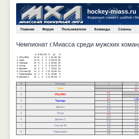
hockey-miass.ru
Федерация хоккея с шайбой г.М
Главная
Форум
Пользователи
Команды
Сезоны
Чемпионат г.Миасса среди мужских команд
И
В
ВО
ПО
П
Ш
О
1.
УРЦ ЯМЗ
14
12
1
0
1
81-38
38
2.
Заря
14
12
0
0
2
103-42
36
3.
Торпедо
14
9
1
1
3
83-50
30
4.
Лотор
14
7
1
0
6
50-49
23
5.
Динамо
14
6
0
1
7
78-62
19
6.
Спутник 95
14
3
0
1
10
53-96
10
7.
Первомайка
14
2
1
0
11
49-86
8
8.
Динамо-2
14
1
0
1
12
36-110
4
#
Команда
1
2
.
2:6
1
Заря
.
4:2
6:2
.
2
УРЦ ЯМЗ
2:4
.
8:4
1:2Б
3
Торпедо
2:4
4:8
1:5
2:4
4
Динамо
3:13
4:6
1:6
3:7
5
Лотор
4:3
1:7
2:17
1:3
6
Динамо-2
2:13
3:5
1:9
3:9
7
Спутник 95
1:6
4:5
6:9
2:8
8
Первомайка
3:8
4:9