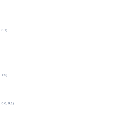
)
, 0:1)
)
)
, 1:0)
)
, 0:0, 0:1)
)
)