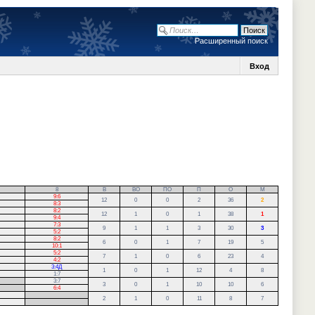
Расширенный поиск
Вход
8
В
ВО
ПО
П
О
М
9:6
12
0
0
2
36
2
8:3
8:2
12
1
0
1
38
1
9:4
7:3
9
1
1
3
30
3
5:2
8:2
6
0
1
7
19
5
10:1
5:2
7
1
0
6
23
4
4:2
3:4Д
1
0
1
12
4
8
1:7
3:7
3
0
1
10
10
6
6:4
.
2
1
0
11
8
7
.