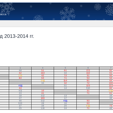
иасса
 2013-2014 гг.
3
4
5
6
7
4:8
5:1
6:1
17:2
9:1
4:2
13:3
3:4
13:2
6:1
2:1Б
4:2
7:3
3:1
9:3
8:4
6:4
7:1
5:3
5:4
.
5:4Д
11:4
8:1
6:4
.
3:4
3:2
7:2
13:6
4:5Д
.
0:1
12:3
12:3
4:3
.
1:4
9:10
8:2
4:11
1:0
.
3:1
5:4Д
2:3
4:1
.
7:1
6:1
1:8
3:12
1:3
.
3:9
2:7
10:9
1:7
.
3:6
4:6
3:12
4:5Д
9:3
.
6:13
2:8
1:6
6:3
.
3:7
2:8
2:5
4:3Д
7:3
2:5
1:10
2:4
7:1
4:6