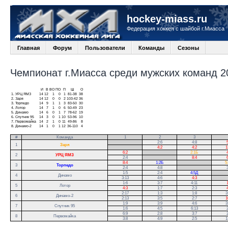
hockey-miass.ru
Федерация хоккея с шайбой г.Миасса
Главная
Форум
Пользователи
Команды
Сезоны
Чемпионат г.Миасса среди мужских команд 20
И
В
ВО
ПО
П
Ш
О
1.
УРЦ ЯМЗ
14
12
1
0
1
81-38
38
2.
Заря
14
12
0
0
2
103-42
36
3.
Торпедо
14
9
1
1
3
83-50
30
4.
Лотор
14
7
1
0
6
50-49
23
5.
Динамо
14
6
0
1
7
78-62
19
6.
Спутник 95
14
3
0
1
10
53-96
10
7.
Первомайка
14
2
1
0
11
49-86
8
8.
Динамо-2
14
1
0
1
12
36-110
4
#
Команда
1
2
3
.
2:6
4:8
5
1
Заря
.
4:2
4:2
1
6:2
.
2:1Б
4
2
УРЦ ЯМЗ
2:4
.
8:4
6
8:4
1:2Б
.
5
3
Торпедо
2:4
4:8
.
3
1:5
2:4
4:5Д
.
4
Динамо
3:13
4:6
4:3
.
1:6
3:7
4:11
1
5
Лотор
4:3
1:7
2:3
4
2:17
1:3
1:8
3
6
Динамо-2
2:13
3:5
2:7
1
1:9
3:9
4:6
3
7
Спутник 95
1:6
4:5
6:13
2
6:9
2:8
3:7
2
8
Первомайка
3:8
4:9
2:5
1