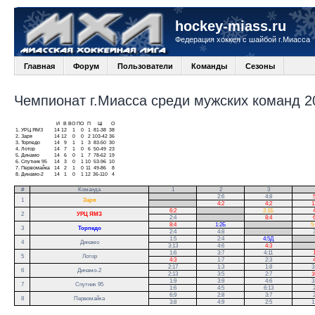
hockey-miass.ru
Федерация хоккея с шайбой г.Миасса
Главная
Форум
Пользователи
Команды
Сезоны
Чемпионат г.Миасса среди мужских команд 20
И
В
ВО
ПО
П
Ш
О
1.
УРЦ ЯМЗ
14
12
1
0
1
81-38
38
2.
Заря
14
12
0
0
2
103-42
36
3.
Торпедо
14
9
1
1
3
83-50
30
4.
Лотор
14
7
1
0
6
50-49
23
5.
Динамо
14
6
0
1
7
78-62
19
6.
Спутник 95
14
3
0
1
10
53-96
10
7.
Первомайка
14
2
1
0
11
49-86
8
8.
Динамо-2
14
1
0
1
12
36-110
4
#
Команда
1
2
3
.
2:6
4:8
5
1
Заря
.
4:2
4:2
1
6:2
.
2:1Б
4
2
УРЦ ЯМЗ
2:4
.
8:4
6
8:4
1:2Б
.
5
3
Торпедо
2:4
4:8
.
3
1:5
2:4
4:5Д
.
4
Динамо
3:13
4:6
4:3
.
1:6
3:7
4:11
1
5
Лотор
4:3
1:7
2:3
4
2:17
1:3
1:8
3
6
Динамо-2
2:13
3:5
2:7
1
1:9
3:9
4:6
3
7
Спутник 95
1:6
4:5
6:13
2
6:9
2:8
3:7
2
8
Первомайка
3:8
4:9
2:5
1