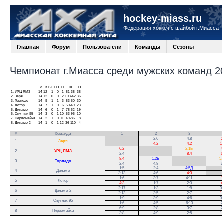
hockey-miass.ru
Федерация хоккея с шайбой г.Миасса
Главная
Форум
Пользователи
Команды
Сезоны
Чемпионат г.Миасса среди мужских команд 20
И
В
ВО
ПО
П
Ш
О
1.
УРЦ ЯМЗ
14
12
1
0
1
81-38
38
2.
Заря
14
12
0
0
2
103-42
36
3.
Торпедо
14
9
1
1
3
83-50
30
4.
Лотор
14
7
1
0
6
50-49
23
5.
Динамо
14
6
0
1
7
78-62
19
6.
Спутник 95
14
3
0
1
10
53-96
10
7.
Первомайка
14
2
1
0
11
49-86
8
8.
Динамо-2
14
1
0
1
12
36-110
4
#
Команда
1
2
3
.
2:6
4:8
5
1
Заря
.
4:2
4:2
1
6:2
.
2:1Б
4
2
УРЦ ЯМЗ
2:4
.
8:4
6
8:4
1:2Б
.
5
3
Торпедо
2:4
4:8
.
3
1:5
2:4
4:5Д
.
4
Динамо
3:13
4:6
4:3
.
1:6
3:7
4:11
1
5
Лотор
4:3
1:7
2:3
4
2:17
1:3
1:8
3
6
Динамо-2
2:13
3:5
2:7
1
1:9
3:9
4:6
3
7
Спутник 95
1:6
4:5
6:13
2
6:9
2:8
3:7
2
8
Первомайка
3:8
4:9
2:5
1