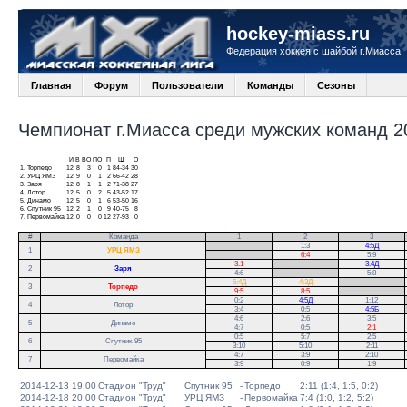
hockey-miass.ru
Федерация хоккея с шайбой г.Миасса
Главная
Форум
Пользователи
Команды
Сезоны
Чемпионат г.Миасса среди мужских команд 20
И
В
ВО
ПО
П
Ш
О
1.
Торпедо
12
8
3
0
1
84-34
30
2.
УРЦ ЯМЗ
12
9
0
1
2
66-42
28
3.
Заря
12
8
1
1
2
71-38
27
4.
Лотор
12
5
0
2
5
43-52
17
5.
Динамо
12
5
0
1
6
53-50
16
6.
Спутник 95
12
2
1
0
9
40-75
8
7.
Первомайка
12
0
0
0
12
27-93
0
#
Команда
1
2
3
.
1:3
4:5Д
1
УРЦ ЯМЗ
.
6:4
5:9
3:1
.
3:4Д
2
Заря
4:6
.
5:8
5:4Д
4:3Д
.
3
Торпедо
9:5
8:5
.
0:2
4:5Д
1:12
.
4
Лотор
3:4
0:5
4:5Б
.
4:6
2:6
3:5
5
Динамо
4:7
0:5
2:1
0:5
5:7
2:5
6
Спутник 95
3:10
5:10
2:11
4:7
3:9
2:10
7
Первомайка
3:9
0:9
1:9
2014-12-13 19:00
Стадион "Труд"
Спутник 95
-
Торпедо
2:11 (1:4, 1:5, 0:2)
2014-12-18 20:00
Стадион "Труд"
УРЦ ЯМЗ
-
Первомайка
7:4 (1:0, 1:2, 5:2)