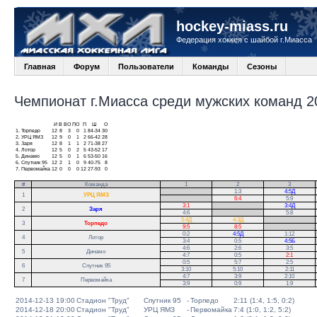
hockey-miass.ru
Федерация хоккея с шайбой г.Миасса
Главная
Форум
Пользователи
Команды
Сезоны
Чемпионат г.Миасса среди мужских команд 20
И
В
ВО
ПО
П
Ш
О
1.
Торпедо
12
8
3
0
1
84-34
30
2.
УРЦ ЯМЗ
12
9
0
1
2
66-42
28
3.
Заря
12
8
1
1
2
71-38
27
4.
Лотор
12
5
0
2
5
43-52
17
5.
Динамо
12
5
0
1
6
53-50
16
6.
Спутник 95
12
2
1
0
9
40-75
8
7.
Первомайка
12
0
0
0
12
27-93
0
#
Команда
1
2
3
.
1:3
4:5Д
1
УРЦ ЯМЗ
.
6:4
5:9
3:1
.
3:4Д
2
Заря
4:6
.
5:8
5:4Д
4:3Д
.
3
Торпедо
9:5
8:5
.
0:2
4:5Д
1:12
.
4
Лотор
3:4
0:5
4:5Б
.
4:6
2:6
3:5
5
Динамо
4:7
0:5
2:1
0:5
5:7
2:5
6
Спутник 95
3:10
5:10
2:11
4:7
3:9
2:10
7
Первомайка
3:9
0:9
1:9
2014-12-13 19:00
Стадион "Труд"
Спутник 95
-
Торпедо
2:11 (1:4, 1:5, 0:2)
2014-12-18 20:00
Стадион "Труд"
УРЦ ЯМЗ
-
Первомайка
7:4 (1:0, 1:2, 5:2)