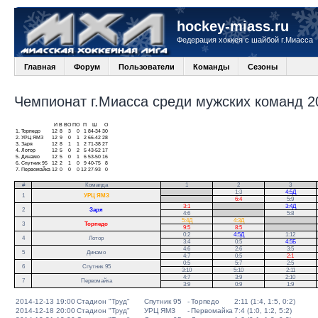
hockey-miass.ru
Федерация хоккея с шайбой г.Миасса
Главная
Форум
Пользователи
Команды
Сезоны
Чемпионат г.Миасса среди мужских команд 20
И
В
ВО
ПО
П
Ш
О
1.
Торпедо
12
8
3
0
1
84-34
30
2.
УРЦ ЯМЗ
12
9
0
1
2
66-42
28
3.
Заря
12
8
1
1
2
71-38
27
4.
Лотор
12
5
0
2
5
43-52
17
5.
Динамо
12
5
0
1
6
53-50
16
6.
Спутник 95
12
2
1
0
9
40-75
8
7.
Первомайка
12
0
0
0
12
27-93
0
#
Команда
1
2
3
.
1:3
4:5Д
1
УРЦ ЯМЗ
.
6:4
5:9
3:1
.
3:4Д
2
Заря
4:6
.
5:8
5:4Д
4:3Д
.
3
Торпедо
9:5
8:5
.
0:2
4:5Д
1:12
.
4
Лотор
3:4
0:5
4:5Б
.
4:6
2:6
3:5
5
Динамо
4:7
0:5
2:1
0:5
5:7
2:5
6
Спутник 95
3:10
5:10
2:11
4:7
3:9
2:10
7
Первомайка
3:9
0:9
1:9
2014-12-13 19:00
Стадион "Труд"
Спутник 95
-
Торпедо
2:11 (1:4, 1:5, 0:2)
2014-12-18 20:00
Стадион "Труд"
УРЦ ЯМЗ
-
Первомайка
7:4 (1:0, 1:2, 5:2)