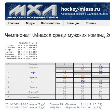
hockey-miass.ru
Федерация хоккея с шайбой г.Миасса
Главная
Форум
Пользователи
Команды
Сезоны
Чемпионат г.Миасса среди мужских команд 20
И
В
ВО
ПО
П
Ш
О
1.
Торпедо
12
8
3
0
1
84-34
30
2.
УРЦ ЯМЗ
12
9
0
1
2
66-42
28
3.
Заря
12
8
1
1
2
71-38
27
4.
Лотор
12
5
0
2
5
43-52
17
5.
Динамо
12
5
0
1
6
53-50
16
6.
Спутник 95
12
2
1
0
9
40-75
8
7.
Первомайка
12
0
0
0
12
27-93
0
#
Команда
1
2
3
.
1:3
4:5Д
1
УРЦ ЯМЗ
.
6:4
5:9
3:1
.
3:4Д
2
Заря
4:6
.
5:8
5:4Д
4:3Д
.
3
Торпедо
9:5
8:5
.
0:2
4:5Д
1:12
.
4
Лотор
3:4
0:5
4:5Б
.
4:6
2:6
3:5
5
Динамо
4:7
0:5
2:1
0:5
5:7
2:5
6
Спутник 95
3:10
5:10
2:11
4:7
3:9
2:10
7
Первомайка
3:9
0:9
1:9
2014-12-13 19:00
Стадион "Труд"
Спутник 95
-
Торпедо
2:11 (1:4, 1:5, 0:2)
2014-12-18 20:00
Стадион "Труд"
УРЦ ЯМЗ
-
Первомайка
7:4 (1:0, 1:2, 5:2)