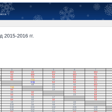
иасса
 2015-2016 гг.
3
4
5
6
7
15:5
4:3
12:1
3:1
10:3
4:3
10:6
6:4
10:2
7:5
6:2
7:4
5:2
9:3
10:1
4:0
6:5Д
4:6
8:6
12:1
.
6:7Д
6:4
6:4
6:1
.
4:9
3:5
4:6
10:2
7:6Д
.
2:3
4:3
7:2
9:4
.
1:4
6:4
6:3
4:6
3:2
.
7:1
4:2
5:3
4:1
.
2:3
8:4
4:6
3:4
1:7
.
8:2
6:4
4:6
3:2
.
7:4
1:6
2:7
2:4
2:8
.
2:10
3:6
4:8
4:7
.
0:10
2:13
1:12
2:15
1:23
.
5:20
3:14
2:7
6:12
3:15
.