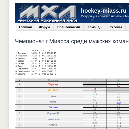
hockey-miass.ru
Федерация хоккея с шайбой г.М
Главная
Форум
Пользователи
Команды
Сезоны
Чемпионат г.Миасса среди мужских команд
И
В
ВО
ПО
П
Ш
О
1.
Торпедо
16
15
0
0
1
131-70
45
2.
УРЦ ЯМЗ
16
12
1
0
3
118-60
38
3.
Динамо
15
10
0
0
5
74-53
30
4.
Викинг
14
9
0
0
5
104-55
27
5.
Лотор
16
8
1
1
6
103-75
27
6.
Заря
16
6
0
1
9
90-90
19
7.
Спутник 95
16
6
0
0
10
79-86
18
8.
Первомайка
16
2
0
0
14
68-123
6
9.
Спарта
15
0
0
0
15
53-208
0
#
Команда
1
2
.
5:7
1
Торпедо
.
6:2
7:5
.
2
УРЦ ЯМЗ
2:6
.
5:15
2:6
3
Заря
3:4
0:4
3:4
4:7
4
Лотор
6:10
5:6Д
1:12
2:5
5
Динамо
4:6
6:4
1:3
3:9
6
Спутник 95
2:10
6:8
3:10
1:10
7
Первомайка
5:7
1:12
10:12
2:16
8
Спарта
10:11
6:13