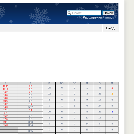
Расширенный поиск
Вход
8
9
В
ВО
ПО
П
О
М
12:10
7:3
15
0
0
1
45
1
11:10
9:5
16:2
4:3
12
1
0
3
38
2
13:6
5:8
10:0
3:9
6
0
1
9
19
6
20:5
2:9
13:2
11:2
8
1
1
6
27
5
14:3
5:12
12:1
5:1
10
0
0
5
30
3
7:2
15:2
4:8
6
0
0
10
18
7
12:6
0:5
23:1
0:10
2
0
0
14
6
8
15:3
0:14
0
0
0
15
0
9
0:15