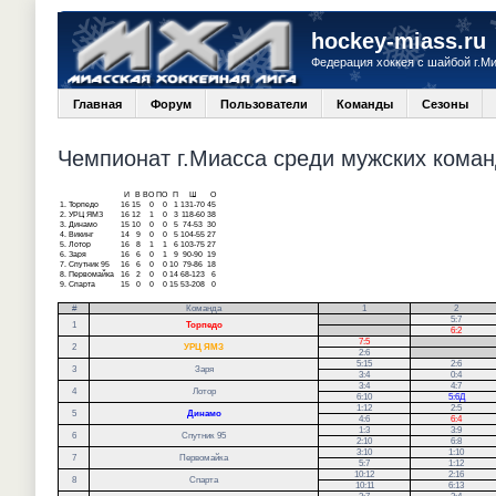
hockey-miass.ru
Федерация хоккея с шайбой г.М
Главная
Форум
Пользователи
Команды
Сезоны
Чемпионат г.Миасса среди мужских команд
И
В
ВО
ПО
П
Ш
О
1.
Торпедо
16
15
0
0
1
131-70
45
2.
УРЦ ЯМЗ
16
12
1
0
3
118-60
38
3.
Динамо
15
10
0
0
5
74-53
30
4.
Викинг
14
9
0
0
5
104-55
27
5.
Лотор
16
8
1
1
6
103-75
27
6.
Заря
16
6
0
1
9
90-90
19
7.
Спутник 95
16
6
0
0
10
79-86
18
8.
Первомайка
16
2
0
0
14
68-123
6
9.
Спарта
15
0
0
0
15
53-208
0
#
Команда
1
2
.
5:7
1
Торпедо
.
6:2
7:5
.
2
УРЦ ЯМЗ
2:6
.
5:15
2:6
3
Заря
3:4
0:4
3:4
4:7
4
Лотор
6:10
5:6Д
1:12
2:5
5
Динамо
4:6
6:4
1:3
3:9
6
Спутник 95
2:10
6:8
3:10
1:10
7
Первомайка
5:7
1:12
10:12
2:16
8
Спарта
10:11
6:13