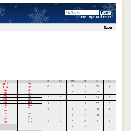
Расширенный поиск
Вход
8
9
В
ВО
ПО
П
О
М
12:10
7:3
15
0
0
1
45
1
11:10
9:5
16:2
4:3
12
1
0
3
38
2
13:6
5:8
10:0
3:9
6
0
1
9
19
6
20:5
2:9
13:2
11:2
8
1
1
6
27
5
14:3
5:12
12:1
5:1
10
0
0
5
30
3
7:2
15:2
4:8
6
0
0
10
18
7
12:6
0:5
23:1
0:10
2
0
0
14
6
8
15:3
0:14
0
0
0
15
0
9
0:15