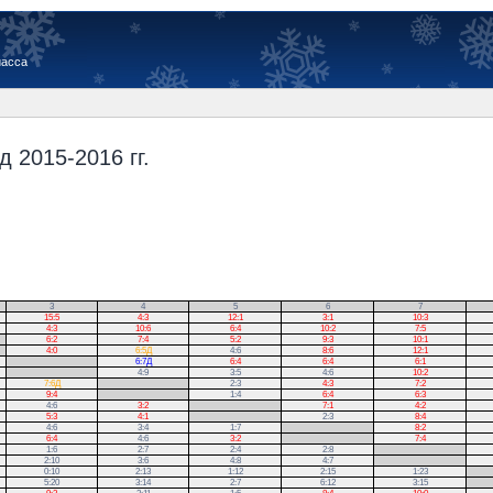
иасса
 2015-2016 гг.
3
4
5
6
7
15:5
4:3
12:1
3:1
10:3
4:3
10:6
6:4
10:2
7:5
6:2
7:4
5:2
9:3
10:1
4:0
6:5Д
4:6
8:6
12:1
.
6:7Д
6:4
6:4
6:1
.
4:9
3:5
4:6
10:2
7:6Д
.
2:3
4:3
7:2
9:4
.
1:4
6:4
6:3
4:6
3:2
.
7:1
4:2
5:3
4:1
.
2:3
8:4
4:6
3:4
1:7
.
8:2
6:4
4:6
3:2
.
7:4
1:6
2:7
2:4
2:8
.
2:10
3:6
4:8
4:7
.
0:10
2:13
1:12
2:15
1:23
.
5:20
3:14
2:7
6:12
3:15
.