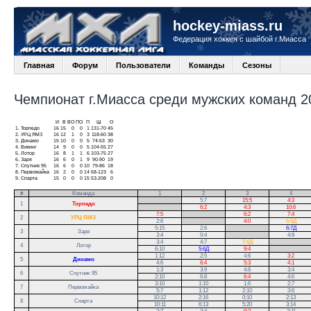
hockey-miass.ru
Федерация хоккея с шайбой г.Миасса
Главная
Форум
Пользователи
Команды
Сезоны
Чемпионат г.Миасса среди мужских команд 20
И
В
ВО
ПО
П
Ш
О
1.
Торпедо
16
15
0
0
1
131-70
45
2.
УРЦ ЯМЗ
16
12
1
0
3
118-60
38
3.
Динамо
15
10
0
0
5
74-53
30
4.
Викинг
14
9
0
0
5
104-55
27
5.
Лотор
16
8
1
1
6
103-75
27
6.
Заря
16
6
0
1
9
90-90
19
7.
Спутник 95
16
6
0
0
10
79-86
18
8.
Первомайка
16
2
0
0
14
68-123
6
9.
Спарта
15
0
0
0
15
53-208
0
#
Команда
1
2
3
4
.
5:7
15:5
4:3
1
Торпедо
.
6:2
4:3
10:6
7:5
.
6:2
7:4
2
УРЦ ЯМЗ
2:6
.
4:0
6:5Д
5:15
2:6
.
6:7Д
3
Заря
3:4
0:4
.
4:9
3:4
4:7
7:6Д
.
4
Лотор
6:10
5:6Д
9:4
.
1:12
2:5
4:6
3:2
5
Динамо
4:6
6:4
5:3
4:1
1:3
3:9
4:6
3:4
6
Спутник 95
2:10
6:8
6:4
4:6
3:10
1:10
1:6
2:7
7
Первомайка
5:7
1:12
2:10
3:6
10:12
2:16
0:10
2:13
8
Спарта
10:11
6:13
5:20
3:14