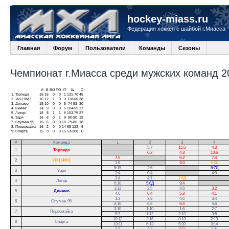
hockey-miass.ru
Федерация хоккея с шайбой г.Миасса
Главная
Форум
Пользователи
Команды
Сезоны
Чемпионат г.Миасса среди мужских команд 20
И
В
ВО
ПО
П
Ш
О
1.
Торпедо
16
15
0
0
1
131-70
45
2.
УРЦ ЯМЗ
16
12
1
0
3
118-60
38
3.
Динамо
15
10
0
0
5
74-53
30
4.
Викинг
14
9
0
0
5
104-55
27
5.
Лотор
16
8
1
1
6
103-75
27
6.
Заря
16
6
0
1
9
90-90
19
7.
Спутник 95
16
6
0
0
10
79-86
18
8.
Первомайка
16
2
0
0
14
68-123
6
9.
Спарта
15
0
0
0
15
53-208
0
#
Команда
1
2
3
4
.
5:7
15:5
4:3
1
Торпедо
.
6:2
4:3
10:6
7:5
.
6:2
7:4
2
УРЦ ЯМЗ
2:6
.
4:0
6:5Д
5:15
2:6
.
6:7Д
3
Заря
3:4
0:4
.
4:9
3:4
4:7
7:6Д
.
4
Лотор
6:10
5:6Д
9:4
.
1:12
2:5
4:6
3:2
5
Динамо
4:6
6:4
5:3
4:1
1:3
3:9
4:6
3:4
6
Спутник 95
2:10
6:8
6:4
4:6
3:10
1:10
1:6
2:7
7
Первомайка
5:7
1:12
2:10
3:6
10:12
2:16
0:10
2:13
8
Спарта
10:11
6:13
5:20
3:14