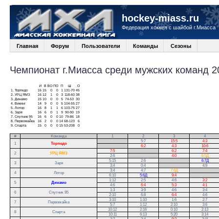
hockey-miass.ru
Федерация хоккея с шайбой г.Миасса
Главная
Форум
Пользователи
Команды
Сезоны
Чемпионат г.Миасса среди мужских команд 20
И
В
ВО
ПО
П
Ш
О
1.
Торпедо
16
15
0
0
1
131-70
45
2.
УРЦ ЯМЗ
16
12
1
0
3
118-60
38
3.
Динамо
15
10
0
0
5
74-53
30
4.
Викинг
14
9
0
0
5
104-55
27
5.
Лотор
16
8
1
1
6
103-75
27
6.
Заря
16
6
0
1
9
90-90
19
7.
Спутник 95
16
6
0
0
10
79-86
18
8.
Первомайка
16
2
0
0
14
68-123
6
9.
Спарта
15
0
0
0
15
53-208
0
#
Команда
1
2
3
4
.
5:7
15:5
4:3
1
Торпедо
.
6:2
4:3
10:6
7:5
.
6:2
7:4
2
УРЦ ЯМЗ
2:6
.
4:0
6:5Д
5:15
2:6
.
6:7Д
3
Заря
3:4
0:4
.
4:9
3:4
4:7
7:6Д
.
4
Лотор
6:10
5:6Д
9:4
.
1:12
2:5
4:6
3:2
5
Динамо
4:6
6:4
5:3
4:1
1:3
3:9
4:6
3:4
6
Спутник 95
2:10
6:8
6:4
4:6
3:10
1:10
1:6
2:7
7
Первомайка
5:7
1:12
2:10
3:6
10:12
2:16
0:10
2:13
8
Спарта
10:11
6:13
5:20
3:14