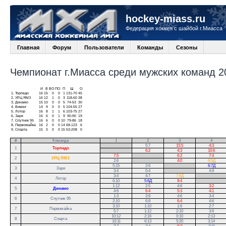
hockey-miass.ru
Федерация хоккея с шайбой г.Миасса
Главная
Форум
Пользователи
Команды
Сезоны
Чемпионат г.Миасса среди мужских команд 20
И
В
ВО
ПО
П
Ш
О
1.
Торпедо
16
15
0
0
1
131-70
45
2.
УРЦ ЯМЗ
16
12
1
0
3
118-60
38
3.
Динамо
15
10
0
0
5
74-53
30
4.
Викинг
14
9
0
0
5
104-55
27
5.
Лотор
16
8
1
1
6
103-75
27
6.
Заря
16
6
0
1
9
90-90
19
7.
Спутник 95
16
6
0
0
10
79-86
18
8.
Первомайка
16
2
0
0
14
68-123
6
9.
Спарта
15
0
0
0
15
53-208
0
#
Команда
1
2
3
4
.
5:7
15:5
4:3
1
Торпедо
.
6:2
4:3
10:6
7:5
.
6:2
7:4
2
УРЦ ЯМЗ
2:6
.
4:0
6:5Д
5:15
2:6
.
6:7Д
3
Заря
3:4
0:4
.
4:9
3:4
4:7
7:6Д
.
4
Лотор
6:10
5:6Д
9:4
.
1:12
2:5
4:6
3:2
5
Динамо
4:6
6:4
5:3
4:1
1:3
3:9
4:6
3:4
6
Спутник 95
2:10
6:8
6:4
4:6
3:10
1:10
1:6
2:7
7
Первомайка
5:7
1:12
2:10
3:6
10:12
2:16
0:10
2:13
8
Спарта
10:11
6:13
5:20
3:14