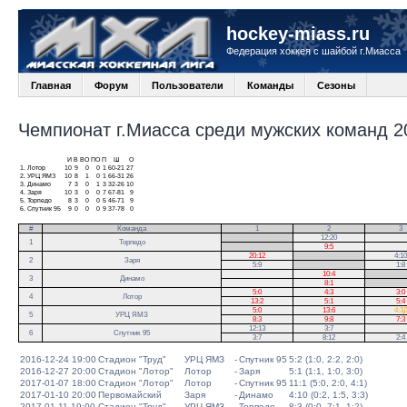
hockey-miass.ru
Федерация хоккея с шайбой г.Миасса
Главная
Форум
Пользователи
Команды
Сезоны
Чемпионат г.Миасса среди мужских команд 20
И
В
ВО
ПО
П
Ш
О
1.
Лотор
10
9
0
0
1
60-21
27
2.
УРЦ ЯМЗ
10
8
1
0
1
66-31
26
3.
Динамо
7
3
0
1
3
32-26
10
4.
Заря
10
3
0
0
7
67-81
9
5.
Торпедо
8
3
0
0
5
46-71
9
6.
Спутник 95
9
0
0
0
9
37-78
0
#
Команда
1
2
3
.
12:20
1
Торпедо
.
9:5
20:12
.
4:10
2
Заря
5:9
.
1:8
10:4
.
3
Динамо
8:1
.
5:0
4:3
3:0
4
Лотор
13:2
5:1
5:4
5:0
13:6
4:3
5
УРЦ ЯМЗ
8:3
9:8
7:3
12:13
3:7
6
Спутник 95
3:7
8:12
2:4
2016-12-24 19:00
Стадион "Труд"
УРЦ ЯМЗ
-
Спутник 95
5:2 (1:0, 2:2, 2:0)
2016-12-27 20:00
Стадион "Лотор"
Лотор
-
Заря
5:1 (1:1, 1:0, 3:0)
2017-01-07 18:00
Стадион "Лотор"
Лотор
-
Спутник 95
11:1 (5:0, 2:0, 4:1)
2017-01-10 20:00
Первомайский
Заря
-
Динамо
4:10 (0:2, 1:5, 3:3)
2017-01-11 19:00
Стадион "Труд"
УРЦ ЯМЗ
-
Торпедо
8:3 (0:0, 7:1, 1:2)