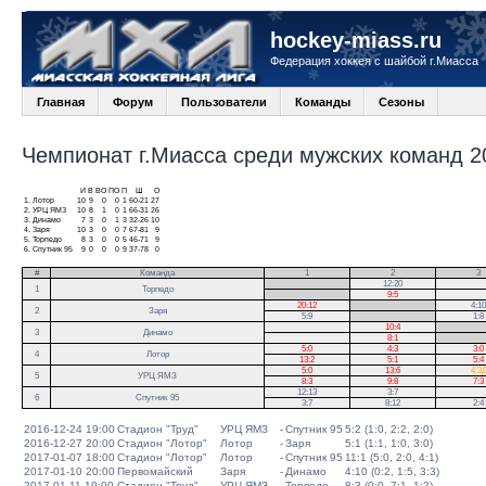
hockey-miass.ru
Федерация хоккея с шайбой г.Миасса
Главная
Форум
Пользователи
Команды
Сезоны
Чемпионат г.Миасса среди мужских команд 20
И
В
ВО
ПО
П
Ш
О
1.
Лотор
10
9
0
0
1
60-21
27
2.
УРЦ ЯМЗ
10
8
1
0
1
66-31
26
3.
Динамо
7
3
0
1
3
32-26
10
4.
Заря
10
3
0
0
7
67-81
9
5.
Торпедо
8
3
0
0
5
46-71
9
6.
Спутник 95
9
0
0
0
9
37-78
0
#
Команда
1
2
3
.
12:20
1
Торпедо
.
9:5
20:12
.
4:10
2
Заря
5:9
.
1:8
10:4
.
3
Динамо
8:1
.
5:0
4:3
3:0
4
Лотор
13:2
5:1
5:4
5:0
13:6
4:3
5
УРЦ ЯМЗ
8:3
9:8
7:3
12:13
3:7
6
Спутник 95
3:7
8:12
2:4
2016-12-24 19:00
Стадион "Труд"
УРЦ ЯМЗ
-
Спутник 95
5:2 (1:0, 2:2, 2:0)
2016-12-27 20:00
Стадион "Лотор"
Лотор
-
Заря
5:1 (1:1, 1:0, 3:0)
2017-01-07 18:00
Стадион "Лотор"
Лотор
-
Спутник 95
11:1 (5:0, 2:0, 4:1)
2017-01-10 20:00
Первомайский
Заря
-
Динамо
4:10 (0:2, 1:5, 3:3)
2017-01-11 19:00
Стадион "Труд"
УРЦ ЯМЗ
-
Торпедо
8:3 (0:0, 7:1, 1:2)