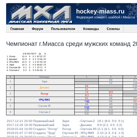
hockey-miass.ru
Федерация хоккея с шайбой г.Миасса
Главная
Форум
Пользователи
Команды
Сезоны
Чемпионат г.Миасса среди мужских команд 20
И
В
ВО
ПО
П
Ш
О
1.
Лотор
10
9
0
0
1
87-22
27
2.
Динамо
10
8
0
0
2
72-46
24
3.
УРЦ ЯМЗ
10
6
0
1
3
67-43
19
4.
Заря
10
3
2
0
5
66-62
13
5.
Спутник 95
9
1
0
1
7
37-71
4
6.
Спутник-2
9
0
0
0
9
26-111
0
#
Команда
1
2
3
.
8:9
4:7
1
Заря
.
1:4
1:11
9:8
.
5:10
2
Динамо
4:1
.
1:6
7:4
10:5
.
3
Лотор
11:1
6:1
.
9:2
4:6
2:5
4
УРЦ ЯМЗ
7:8Д
5:6
4:2
3:6
4:5
1:11
5
Спутник 95
5:6Д
4:8
0:13
1:19
4:13
2:9
6
Спутник-2
6:11
0:15
2:13
2017-12-21 20:00
Первомайский
Заря
-
Спутник-2
19:1 (9:0, 5:0, 5:1)
2017-12-26 19:30
Первомайский
Заря
-
Динамо
8:9 (2:2, 4:5, 2:2)
2018-01-04 14:00
Стадион "Лотор"
Лотор
-
Спутник 95
11:1 (4:1, 3:0, 4:0)
2018-01-07 17:00
Стадион "Труд"
Спутник 95
-
УРЦ ЯМЗ
2:10 (1:3, 0:4, 1:3)
2018-01-10 20:00
Стадион "Труд"
Спутник-2
-
УРЦ ЯМЗ
4:13 (1:4, 2:6, 1:3)