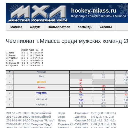
hockey-miass.ru
Федерация хоккея с шайбой г.Миасса
Главная
Форум
Пользователи
Команды
Сезоны
Чемпионат г.Миасса среди мужских команд 20
И
В
ВО
ПО
П
Ш
О
1.
Лотор
10
9
0
0
1
87-22
27
2.
Динамо
10
8
0
0
2
72-46
24
3.
УРЦ ЯМЗ
10
6
0
1
3
67-43
19
4.
Заря
10
3
2
0
5
66-62
13
5.
Спутник 95
9
1
0
1
7
37-71
4
6.
Спутник-2
9
0
0
0
9
26-111
0
#
Команда
1
2
3
.
8:9
4:7
1
Заря
.
1:4
1:11
9:8
.
5:10
2
Динамо
4:1
.
1:6
7:4
10:5
.
3
Лотор
11:1
6:1
.
9:2
4:6
2:5
4
УРЦ ЯМЗ
7:8Д
5:6
4:2
3:6
4:5
1:11
5
Спутник 95
5:6Д
4:8
0:13
1:19
4:13
2:9
6
Спутник-2
6:11
0:15
2:13
2017-12-21 20:00
Первомайский
Заря
-
Спутник-2
19:1 (9:0, 5:0, 5:1)
2017-12-26 19:30
Первомайский
Заря
-
Динамо
8:9 (2:2, 4:5, 2:2)
2018-01-04 14:00
Стадион "Лотор"
Лотор
-
Спутник 95
11:1 (4:1, 3:0, 4:0)
2018-01-07 17:00
Стадион "Труд"
Спутник 95
-
УРЦ ЯМЗ
2:10 (1:3, 0:4, 1:3)
2018-01-10 20:00
Стадион "Труд"
Спутник-2
-
УРЦ ЯМЗ
4:13 (1:4, 2:6, 1:3)