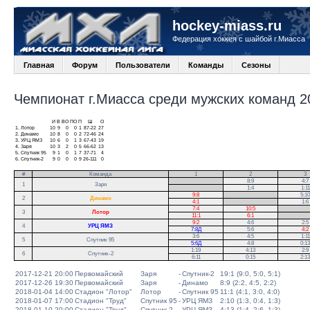
hockey-miass.ru
Федерация хоккея с шайбой г.Миасса
Главная
Форум
Пользователи
Команды
Сезоны
Чемпионат г.Миасса среди мужских команд 20
И
В
ВО
ПО
П
Ш
О
1.
Лотор
10
9
0
0
1
87-22
27
2.
Динамо
10
8
0
0
2
72-46
24
3.
УРЦ ЯМЗ
10
6
0
1
3
67-43
19
4.
Заря
10
3
2
0
5
66-62
13
5.
Спутник 95
9
1
0
1
7
37-71
4
6.
Спутник-2
9
0
0
0
9
26-111
0
#
Команда
1
2
3
.
8:9
4:7
1
Заря
.
1:4
1:11
9:8
.
5:10
2
Динамо
4:1
.
1:6
7:4
10:5
.
3
Лотор
11:1
6:1
.
9:2
4:6
2:5
4
УРЦ ЯМЗ
7:8Д
5:6
4:2
3:6
4:5
1:11
5
Спутник 95
5:6Д
4:8
0:13
1:19
4:13
2:9
6
Спутник-2
6:11
0:15
2:13
2017-12-21 20:00
Первомайский
Заря
-
Спутник-2
19:1 (9:0, 5:0, 5:1)
2017-12-26 19:30
Первомайский
Заря
-
Динамо
8:9 (2:2, 4:5, 2:2)
2018-01-04 14:00
Стадион "Лотор"
Лотор
-
Спутник 95
11:1 (4:1, 3:0, 4:0)
2018-01-07 17:00
Стадион "Труд"
Спутник 95
-
УРЦ ЯМЗ
2:10 (1:3, 0:4, 1:3)
2018-01-10 20:00
Стадион "Труд"
Спутник-2
-
УРЦ ЯМЗ
4:13 (1:4, 2:6, 1:3)