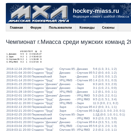
hockey-miass.ru
Федерация хоккея с шайбой г.Миасса
Главная
Форум
Пользователи
Команды
Сезоны
Чемпионат г.Миасса среди мужских команд 20
И
В
ВО
ПО
П
Ш
О
1.
Динамо
9
9
0
0
0
50-25
27
2.
Заря
9
2
1
2
4
30-40
10
3.
Спутник 95
9
2
1
1
5
30-38
9
4.
УРЦ ЯМЗ
9
2
1
0
6
37-44
8
2018-12-24 20:00
Стадион "Труд"
Спутник 95
-
Динамо
5:6 (1:3, 3:1, 1:2)
2019-01-04 20:00
Стадион "Труд"
Динамо
-
Спутник 95
5:2 (0:0, 4:0, 1:2)
2019-01-06 20:00
Первомайский
Заря
-
Динамо
1:2 (0:0, 0:0, 1:2)
2019-01-14 20:00
Стадион "Труд"
УРЦ ЯМЗ
-
Спутник 95
1:4 (1:0, 0:1, 0:3)
2019-01-15 20:00
Стадион "Динамо"
Динамо
-
Заря
9:3 (4:0, 3:3, 2:0)
2019-01-23 20:00
Стадион "Динамо"
Динамо
-
Заря
3:1 (1:0, 2:1, 0:0)
2019-01-28 19:00
Стадион "Труд"
УРЦ ЯМЗ
-
Динамо
1:2 (0:1, 0:0, 1:1)
2019-02-01 19:00
Стадион "Динамо"
Динамо
-
УРЦ ЯМЗ
5:3 (3:0, 2:2, 0:1)
2019-02-09 14:30
Стадион "Труд"
Динамо
-
УРЦ ЯМЗ
9:5 (1:0, 5:1, 3:4)
2019-02-11 20:00
Стадион "Труд"
УРЦ ЯМЗ
-
Заря
11:3 (3:0, 2:1, 6:2)
2019-02-13 20:00
Первомайский
Заря
-
Спутник 95
4:2 (0:0, 3:1, 1:1)
2019-02-21 20:00
Стадион "Труд"
Заря
-
Спутник 95
3:4Д (1:3, 0:0, 2:0, 0:1)
2019-02-25 20:00
Первомайский
Спутник 95
-
Заря
1:2Д (0:0, 1:0, 0:1, 0:1)
2019-03-01 20:00
Первомайский
Заря
-
УРЦ ЯМЗ
9:3 (2:0, 2:3, 5:0)
2019-03-01 20:00
Стадион "Динамо"
Динамо
-
Спутник 95
9:4 (3:3, 5:1, 1:0)
2019-03-04 20:00
Стадион "Труд"
УРЦ ЯМЗ
-
Спутник 95
5:6 (2:3, 2:0, 1:3)
2019-03-11 20:00
Стадион "Труд"
Спутник 95
-
УРЦ ЯМЗ
2:3 (0:2, 1:0, 1:1)