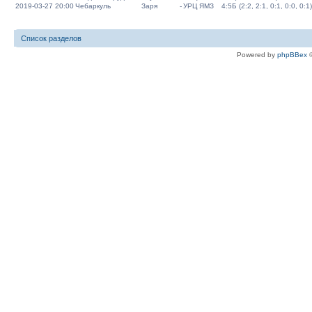
2019-03-27 20:00
Чебаркуль
Заря
-
УРЦ ЯМЗ
4:5Б (2:2, 2:1, 0:1, 0:0, 0:1)
Список разделов
Powered by
phpBBex
©