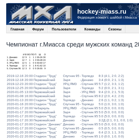
hockey-miass.ru
Федерация хоккея с шайбой г.Миасса
Главная
Форум
Пользователи
Команды
Сезоны
Чемпионат г.Миасса среди мужских команд 20
И
В
ВО
ПО
П
Ш
О
1.
Динамо
12
9
1
1
1
55-26
30
2.
Заря
12
7
1
1
3
59-28
24
3.
УРЦ ЯМЗ
12
5
1
0
6
50-60
17
4.
Торпедо
12
3
0
1
8
41-62
10
5.
Спутник 95
12
3
0
0
9
26-55
9
2019-12-16 20:00
Стадион "Труд"
Спутник 95
-
Торпедо
8:3 (4:1, 2:0, 2:2)
2019-12-18 20:00
Первомайский
Заря
-
Динамо
3:4 (0:0, 2:1, 1:3)
2019-12-23 20:00
Стадион "Труд"
УРЦ ЯМЗ
-
Спутник 95
5:7 (1:2, 3:3, 1:2)
2019-12-25 20:00
Первомайский
Заря
-
Торпедо
5:2 (0:0, 2:1, 3:1)
2020-01-05 13:00
Первомайский
Заря
-
УРЦ ЯМЗ
9:4 (2:0, 2:1, 5:3)
2020-01-08 16:00
Первомайский
Заря
-
Спутник 95
8:2 (2:0, 4:2, 2:0)
2020-01-13 20:00
Стадион "Труд"
Торпедо
-
Динамо
2:6 (1:1, 0:2, 1:3)
2020-01-16 20:00
Стадион "Труд"
Спутник 95
-
Торпедо
5:0 (1:0, 3:0, 1:0)
2020-01-17 20:00
Чебаркуль
УРЦ ЯМЗ
-
Спутник 95
5:0 (5:0, 0:0, 0:0)
2020-01-17 20:00
Первомайский
Заря
-
Спутник 95
5:0 (5:0, 0:0, 0:0)
2020-01-17 20:00
Стадион "Труд"
Торпедо
-
Спутник 95
5:0 (5:0, 0:0, 0:0)
2020-01-17 20:30
Первомайский
Динамо
-
Заря
3:2Д (2:1, 0:1, 0:0, 1:0)
2020-01-17 20:00
Стадион "Динамо"
Динамо
-
Спутник 95
5:0 (5:0, 0:0, 0:0)
2020-01-17 20:00
Стадион "Труд"
Спутник 95
-
Динамо
0:5 (0:5, 0:0, 0:0)
2020-01-20 20:00
Стадион "Труд"
УРЦ ЯМЗ
-
Торпедо
6:4 (2:3, 1:1, 3:0)
2020-01-22 20:00
Стадион "Труд"
Динамо
-
Спутник 95
1:0 (0:0, 1:0, 0:0)