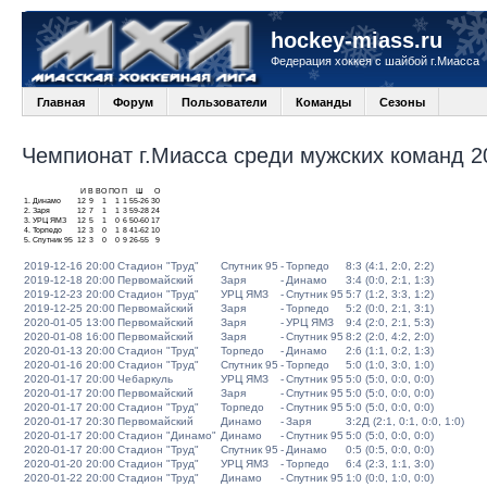
hockey-miass.ru
Федерация хоккея с шайбой г.Миасса
Главная
Форум
Пользователи
Команды
Сезоны
Чемпионат г.Миасса среди мужских команд 20
И
В
ВО
ПО
П
Ш
О
1.
Динамо
12
9
1
1
1
55-26
30
2.
Заря
12
7
1
1
3
59-28
24
3.
УРЦ ЯМЗ
12
5
1
0
6
50-60
17
4.
Торпедо
12
3
0
1
8
41-62
10
5.
Спутник 95
12
3
0
0
9
26-55
9
2019-12-16 20:00
Стадион "Труд"
Спутник 95
-
Торпедо
8:3 (4:1, 2:0, 2:2)
2019-12-18 20:00
Первомайский
Заря
-
Динамо
3:4 (0:0, 2:1, 1:3)
2019-12-23 20:00
Стадион "Труд"
УРЦ ЯМЗ
-
Спутник 95
5:7 (1:2, 3:3, 1:2)
2019-12-25 20:00
Первомайский
Заря
-
Торпедо
5:2 (0:0, 2:1, 3:1)
2020-01-05 13:00
Первомайский
Заря
-
УРЦ ЯМЗ
9:4 (2:0, 2:1, 5:3)
2020-01-08 16:00
Первомайский
Заря
-
Спутник 95
8:2 (2:0, 4:2, 2:0)
2020-01-13 20:00
Стадион "Труд"
Торпедо
-
Динамо
2:6 (1:1, 0:2, 1:3)
2020-01-16 20:00
Стадион "Труд"
Спутник 95
-
Торпедо
5:0 (1:0, 3:0, 1:0)
2020-01-17 20:00
Чебаркуль
УРЦ ЯМЗ
-
Спутник 95
5:0 (5:0, 0:0, 0:0)
2020-01-17 20:00
Первомайский
Заря
-
Спутник 95
5:0 (5:0, 0:0, 0:0)
2020-01-17 20:00
Стадион "Труд"
Торпедо
-
Спутник 95
5:0 (5:0, 0:0, 0:0)
2020-01-17 20:30
Первомайский
Динамо
-
Заря
3:2Д (2:1, 0:1, 0:0, 1:0)
2020-01-17 20:00
Стадион "Динамо"
Динамо
-
Спутник 95
5:0 (5:0, 0:0, 0:0)
2020-01-17 20:00
Стадион "Труд"
Спутник 95
-
Динамо
0:5 (0:5, 0:0, 0:0)
2020-01-20 20:00
Стадион "Труд"
УРЦ ЯМЗ
-
Торпедо
6:4 (2:3, 1:1, 3:0)
2020-01-22 20:00
Стадион "Труд"
Динамо
-
Спутник 95
1:0 (0:0, 1:0, 0:0)