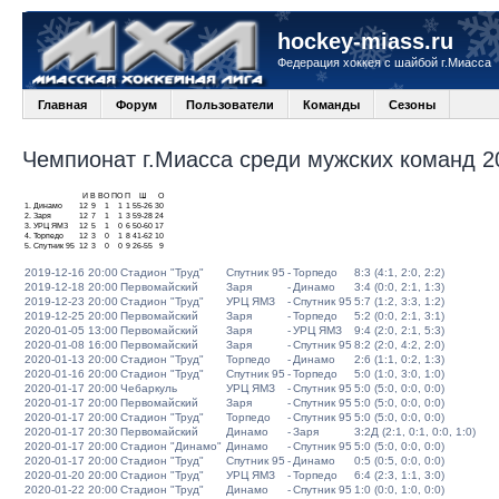
hockey-miass.ru
Федерация хоккея с шайбой г.Миасса
Главная
Форум
Пользователи
Команды
Сезоны
Чемпионат г.Миасса среди мужских команд 20
И
В
ВО
ПО
П
Ш
О
1.
Динамо
12
9
1
1
1
55-26
30
2.
Заря
12
7
1
1
3
59-28
24
3.
УРЦ ЯМЗ
12
5
1
0
6
50-60
17
4.
Торпедо
12
3
0
1
8
41-62
10
5.
Спутник 95
12
3
0
0
9
26-55
9
2019-12-16 20:00
Стадион "Труд"
Спутник 95
-
Торпедо
8:3 (4:1, 2:0, 2:2)
2019-12-18 20:00
Первомайский
Заря
-
Динамо
3:4 (0:0, 2:1, 1:3)
2019-12-23 20:00
Стадион "Труд"
УРЦ ЯМЗ
-
Спутник 95
5:7 (1:2, 3:3, 1:2)
2019-12-25 20:00
Первомайский
Заря
-
Торпедо
5:2 (0:0, 2:1, 3:1)
2020-01-05 13:00
Первомайский
Заря
-
УРЦ ЯМЗ
9:4 (2:0, 2:1, 5:3)
2020-01-08 16:00
Первомайский
Заря
-
Спутник 95
8:2 (2:0, 4:2, 2:0)
2020-01-13 20:00
Стадион "Труд"
Торпедо
-
Динамо
2:6 (1:1, 0:2, 1:3)
2020-01-16 20:00
Стадион "Труд"
Спутник 95
-
Торпедо
5:0 (1:0, 3:0, 1:0)
2020-01-17 20:00
Чебаркуль
УРЦ ЯМЗ
-
Спутник 95
5:0 (5:0, 0:0, 0:0)
2020-01-17 20:00
Первомайский
Заря
-
Спутник 95
5:0 (5:0, 0:0, 0:0)
2020-01-17 20:00
Стадион "Труд"
Торпедо
-
Спутник 95
5:0 (5:0, 0:0, 0:0)
2020-01-17 20:30
Первомайский
Динамо
-
Заря
3:2Д (2:1, 0:1, 0:0, 1:0)
2020-01-17 20:00
Стадион "Динамо"
Динамо
-
Спутник 95
5:0 (5:0, 0:0, 0:0)
2020-01-17 20:00
Стадион "Труд"
Спутник 95
-
Динамо
0:5 (0:5, 0:0, 0:0)
2020-01-20 20:00
Стадион "Труд"
УРЦ ЯМЗ
-
Торпедо
6:4 (2:3, 1:1, 3:0)
2020-01-22 20:00
Стадион "Труд"
Динамо
-
Спутник 95
1:0 (0:0, 1:0, 0:0)