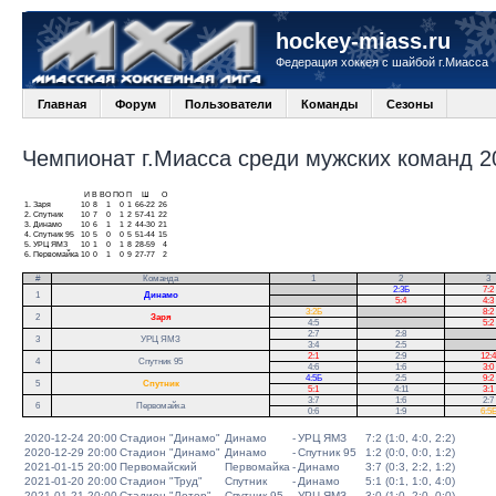
hockey-miass.ru
Федерация хоккея с шайбой г.Миасса
Главная
Форум
Пользователи
Команды
Сезоны
Чемпионат г.Миасса среди мужских команд 20
И
В
ВО
ПО
П
Ш
О
1.
Заря
10
8
1
0
1
66-22
26
2.
Спутник
10
7
0
1
2
57-41
22
3.
Динамо
10
6
1
1
2
44-30
21
4.
Спутник 95
10
5
0
0
5
51-44
15
5.
УРЦ ЯМЗ
10
1
0
1
8
28-59
4
6.
Первомайка
10
0
1
0
9
27-77
2
#
Команда
1
2
3
.
2:3Б
7:2
1
Динамо
.
5:4
4:3
3:2Б
.
8:2
2
Заря
4:5
.
5:2
2:7
2:8
.
3
УРЦ ЯМЗ
3:4
2:5
.
2:1
2:9
12:4
4
Спутник 95
4:6
1:6
3:0
4:5Б
2:5
9:2
5
Спутник
5:1
4:11
3:1
3:7
1:6
2:7
6
Первомайка
0:6
1:9
6:5
2020-12-24 20:00
Стадион "Динамо"
Динамо
-
УРЦ ЯМЗ
7:2 (1:0, 4:0, 2:2)
2020-12-29 20:00
Стадион "Динамо"
Динамо
-
Спутник 95
1:2 (0:0, 0:0, 1:2)
2021-01-15 20:00
Первомайский
Первомайка
-
Динамо
3:7 (0:3, 2:2, 1:2)
2021-01-20 20:00
Стадион "Труд"
Спутник
-
Динамо
5:1 (0:1, 1:0, 4:0)
2021-01-21 20:00
Стадион "Лотор"
Спутник 95
-
УРЦ ЯМЗ
3:0 (1:0, 2:0, 0:0)