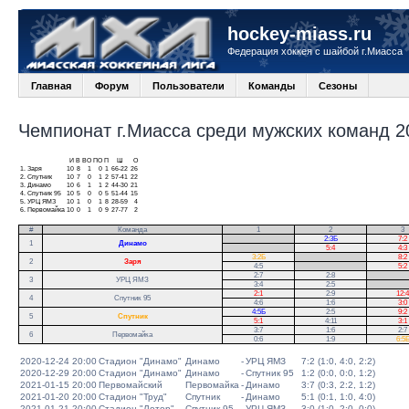
hockey-miass.ru
Федерация хоккея с шайбой г.Миасса
Главная
Форум
Пользователи
Команды
Сезоны
Чемпионат г.Миасса среди мужских команд 20
И
В
ВО
ПО
П
Ш
О
1.
Заря
10
8
1
0
1
66-22
26
2.
Спутник
10
7
0
1
2
57-41
22
3.
Динамо
10
6
1
1
2
44-30
21
4.
Спутник 95
10
5
0
0
5
51-44
15
5.
УРЦ ЯМЗ
10
1
0
1
8
28-59
4
6.
Первомайка
10
0
1
0
9
27-77
2
#
Команда
1
2
3
.
2:3Б
7:2
1
Динамо
.
5:4
4:3
3:2Б
.
8:2
2
Заря
4:5
.
5:2
2:7
2:8
.
3
УРЦ ЯМЗ
3:4
2:5
.
2:1
2:9
12:4
4
Спутник 95
4:6
1:6
3:0
4:5Б
2:5
9:2
5
Спутник
5:1
4:11
3:1
3:7
1:6
2:7
6
Первомайка
0:6
1:9
6:5
2020-12-24 20:00
Стадион "Динамо"
Динамо
-
УРЦ ЯМЗ
7:2 (1:0, 4:0, 2:2)
2020-12-29 20:00
Стадион "Динамо"
Динамо
-
Спутник 95
1:2 (0:0, 0:0, 1:2)
2021-01-15 20:00
Первомайский
Первомайка
-
Динамо
3:7 (0:3, 2:2, 1:2)
2021-01-20 20:00
Стадион "Труд"
Спутник
-
Динамо
5:1 (0:1, 1:0, 4:0)
2021-01-21 20:00
Стадион "Лотор"
Спутник 95
-
УРЦ ЯМЗ
3:0 (1:0, 2:0, 0:0)