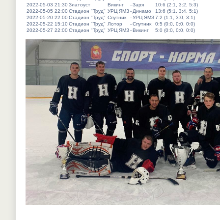
2022-05-03 21:30
Златоуст
Викинг
-
Заря
10:6 (2:1, 3:2, 5:3)
2022-05-05 22:00
Стадион "Труд"
УРЦ ЯМЗ
-
Динамо
13:6 (5:1, 3:4, 5:1)
2022-05-20 22:00
Стадион "Труд"
Спутник
-
УРЦ ЯМЗ
7:2 (1:1, 3:0, 3:1)
2022-05-22 15:10
Стадион "Труд"
Лотор
-
Спутник
0:5 (0:0, 0:0, 0:0)
2022-05-27 22:00
Стадион "Труд"
УРЦ ЯМЗ
-
Викинг
5:0 (0:0, 0:0, 0:0)