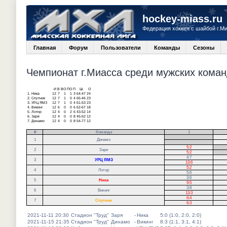
hockey-miass.ru
Федерация хоккея с шайбой г.М
Главная
Форум
Пользователи
Команды
Сезоны
Чемпионат г.Миасса среди мужских команд
И
В
ВО
ПО
П
Ш
О
1.
Ника
12
7
1
1
3
64-47
24
2.
Спутник
12
7
1
0
4
65-46
23
3.
УРЦ ЯМЗ
12
7
1
0
4
61-53
23
4.
Викинг
12
6
0
0
6
62-67
18
5.
Лотор
12
4
0
2
6
43-52
14
6.
Заря
12
4
0
0
8
45-52
12
7.
Динамо
12
4
0
0
8
54-77
12
#
Команда
1
.
1
Динамо
.
5:2
.
2
Заря
5:2
.
4:7
3
УРЦ ЯМЗ
13:6
5:2
4
Лотор
5:6
3:6
5
Ника
9:5
3:8
6
Викинг
13:3
6:4
7
Спутник
6:3
2021-11-11 20:30
Стадион "Труд"
Заря
-
Ника
5:0 (1:0, 2:0, 2:0)
2021-11-15 21:35
Стадион "Труд"
Динамо
-
Викинг
8:3 (1:1, 3:1, 4:1)