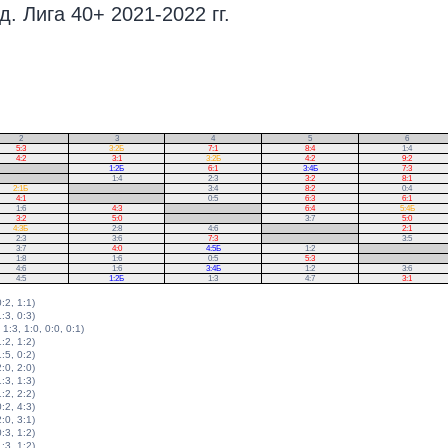
. Лига 40+ 2021-2022 гг.
2
3
4
5
6
5:3
3:2Б
7:1
8:4
1:4
4:2
3:1
3:2Б
4:2
9:2
1:2Б
6:1
3:4Б
7:3
1:4
2:3
3:2
8:1
2:1Б
.
3:4
8:2
0:4
4:1
.
0:5
6:3
6:1
1:6
4:3
.
6:4
5:4Б
3:2
5:0
.
3:7
5:0
4:3Б
2:8
4:6
.
2:1
2:3
3:6
7:3
.
3:5
3:7
4:0
4:5Б
1:2
.
1:8
1:6
0:5
5:3
.
4:6
1:6
3:4Б
1:2
3:6
4:5
1:2Б
1:3
4:7
3:1
0:2, 1:1)
1:3, 0:3)
 1:3, 1:0, 0:0, 0:1)
1:2, 1:2)
1:5, 0:2)
2:0, 2:0)
1:3, 1:3)
1:2, 2:2)
0:2, 4:3)
2:0, 3:1)
0:3, 1:2)
1:3, 1:2)