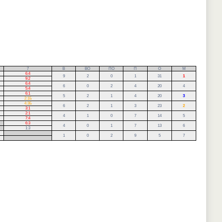
7
В
ВО
ПО
П
О
М
6:4
9
2
0
1
31
1
9:2
6:4
6
0
2
4
20
4
5:4
6:1
5
2
1
4
20
3
2:1Б
4:3Б
6
2
1
3
23
2
3:1
2:1
4
1
0
7
14
5
7:4
6:3
4
0
1
7
13
6
1:3
.
1
0
2
9
5
7
.