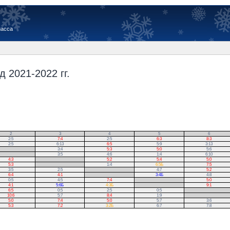
иасса
 2021-2022 гг.
2
3
4
5
6
2:5
7:4
2:5
6:3
8:3
2:5
6:13
6:5
5:9
3:13
3:4
5:3
5:0
5:6
3:5
4:6
1:4
6:10
4:3
.
5:2
5:4
5:0
5:3
.
1:4
6:5Б
7:5
3:5
2:5
.
4:7
5:2
6:4
4:1
.
3:4Б
4:8
0:5
4:5
7:4
.
5:0
4:1
5:6Б
4:3Б
.
9:1
6:5
0:5
2:5
0:5
.
10:6
5:7
8:4
1:9
.
5:0
7:4
5:0
5:7
3:6
5:3
7:2
3:2Б
6:7
7:8