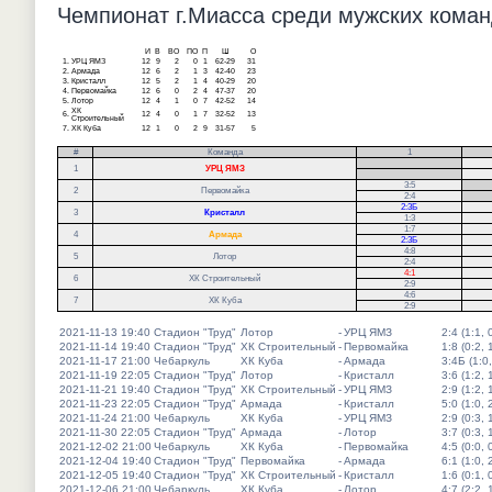
Чемпионат г.Миасса среди мужских команд
И
В
ВО
ПО
П
Ш
О
1.
УРЦ ЯМЗ
12
9
2
0
1
62-29
31
2.
Армада
12
6
2
1
3
42-40
23
3.
Кристалл
12
5
2
1
4
40-29
20
4.
Первомайка
12
6
0
2
4
47-37
20
5.
Лотор
12
4
1
0
7
42-52
14
ХК
6.
12
4
0
1
7
32-52
13
Строительный
7.
ХК Куба
12
1
0
2
9
31-57
5
#
Команда
1
.
1
УРЦ ЯМЗ
.
3:5
.
2
Первомайка
2:4
.
2:3Б
3
Кристалл
1:3
1:7
4
Армада
2:3Б
4:8
5
Лотор
2:4
4:1
6
ХК Строительный
2:9
4:6
7
ХК Куба
2:9
2021-11-13 19:40
Стадион "Труд"
Лотор
-
УРЦ ЯМЗ
2:4 (1:1, 
2021-11-14 19:40
Стадион "Труд"
ХК Строительный
-
Первомайка
1:8 (0:2, 
2021-11-17 21:00
Чебаркуль
ХК Куба
-
Армада
3:4Б (1:0,
2021-11-19 22:05
Стадион "Труд"
Лотор
-
Кристалл
3:6 (1:2, 
2021-11-21 19:40
Стадион "Труд"
ХК Строительный
-
УРЦ ЯМЗ
2:9 (1:2, 
2021-11-23 22:05
Стадион "Труд"
Армада
-
Кристалл
5:0 (1:0, 
2021-11-24 21:00
Чебаркуль
ХК Куба
-
УРЦ ЯМЗ
2:9 (0:3, 
2021-11-30 22:05
Стадион "Труд"
Армада
-
Лотор
3:7 (0:3, 
2021-12-02 21:00
Чебаркуль
ХК Куба
-
Первомайка
4:5 (0:0, 
2021-12-04 19:40
Стадион "Труд"
Первомайка
-
Армада
6:1 (1:0, 
2021-12-05 19:40
Стадион "Труд"
ХК Строительный
-
Кристалл
1:6 (0:1, 
2021-12-06 21:00
Чебаркуль
ХК Куба
-
Лотор
4:7 (2:2, 