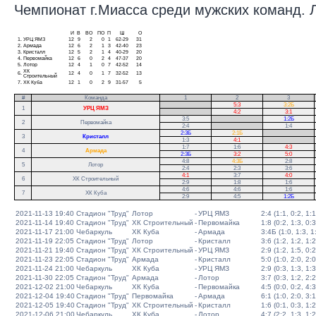
Чемпионат г.Миасса среди мужских команд. Ли
И
В
ВО
ПО
П
Ш
О
1.
УРЦ ЯМЗ
12
9
2
0
1
62-29
31
2.
Армада
12
6
2
1
3
42-40
23
3.
Кристалл
12
5
2
1
4
40-29
20
4.
Первомайка
12
6
0
2
4
47-37
20
5.
Лотор
12
4
1
0
7
42-52
14
ХК
6.
12
4
0
1
7
32-52
13
Строительный
7.
ХК Куба
12
1
0
2
9
31-57
5
#
Команда
1
2
3
.
5:3
3:2Б
1
УРЦ ЯМЗ
.
4:2
3:1
3:5
.
1:2Б
2
Первомайка
2:4
.
1:4
2:3Б
2:1Б
.
3
Кристалл
1:3
4:1
.
1:7
1:6
4:3
.
4
Армада
2:3Б
3:2
5:0
.
4:8
4:3Б
2:8
5
Лотор
2:4
2:3
3:6
4:1
3:7
4:0
6
ХК Строительный
2:9
1:8
1:6
4:6
4:6
1:6
7
ХК Куба
2:9
4:5
1:2Б
2021-11-13 19:40
Стадион "Труд"
Лотор
-
УРЦ ЯМЗ
2:4 (1:1, 0:2, 1:1
2021-11-14 19:40
Стадион "Труд"
ХК Строительный
-
Первомайка
1:8 (0:2, 1:3, 0:3
2021-11-17 21:00
Чебаркуль
ХК Куба
-
Армада
3:4Б (1:0, 1:3, 1:
2021-11-19 22:05
Стадион "Труд"
Лотор
-
Кристалл
3:6 (1:2, 1:2, 1:2
2021-11-21 19:40
Стадион "Труд"
ХК Строительный
-
УРЦ ЯМЗ
2:9 (1:2, 1:5, 0:2
2021-11-23 22:05
Стадион "Труд"
Армада
-
Кристалл
5:0 (1:0, 2:0, 2:0
2021-11-24 21:00
Чебаркуль
ХК Куба
-
УРЦ ЯМЗ
2:9 (0:3, 1:3, 1:3
2021-11-30 22:05
Стадион "Труд"
Армада
-
Лотор
3:7 (0:3, 1:2, 2:2
2021-12-02 21:00
Чебаркуль
ХК Куба
-
Первомайка
4:5 (0:0, 0:2, 4:3
2021-12-04 19:40
Стадион "Труд"
Первомайка
-
Армада
6:1 (1:0, 2:0, 3:1
2021-12-05 19:40
Стадион "Труд"
ХК Строительный
-
Кристалл
1:6 (0:1, 0:3, 1:2
2021-12-06 21:00
Чебаркуль
ХК Куба
-
Лотор
4:7 (2:2, 1:3, 1:2