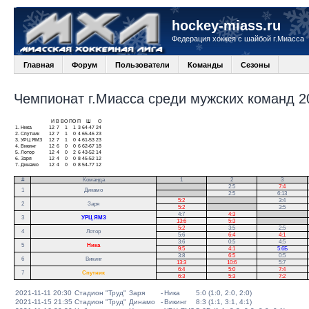
hockey-miass.ru
Федерация хоккея с шайбой г.Миасса
Главная
Форум
Пользователи
Команды
Сезоны
Чемпионат г.Миасса среди мужских команд 20
И
В
ВО
ПО
П
Ш
О
1.
Ника
12
7
1
1
3
64-47
24
2.
Спутник
12
7
1
0
4
65-46
23
3.
УРЦ ЯМЗ
12
7
1
0
4
61-53
23
4.
Викинг
12
6
0
0
6
62-67
18
5.
Лотор
12
4
0
2
6
43-52
14
6.
Заря
12
4
0
0
8
45-52
12
7.
Динамо
12
4
0
0
8
54-77
12
#
Команда
1
2
3
.
2:5
7:4
1
Динамо
.
2:5
6:13
5:2
.
3:4
2
Заря
5:2
.
3:5
4:7
4:3
.
3
УРЦ ЯМЗ
13:6
5:3
.
5:2
3:5
2:5
.
4
Лотор
5:6
6:4
4:1
.
3:6
0:5
4:5
5
Ника
9:5
4:1
5:6Б
3:8
6:5
0:5
6
Викинг
13:3
10:6
5:7
6:4
5:0
7:4
7
Спутник
6:3
5:3
7:2
2021-11-11 20:30
Стадион "Труд"
Заря
-
Ника
5:0 (1:0, 2:0, 2:0)
2021-11-15 21:35
Стадион "Труд"
Динамо
-
Викинг
8:3 (1:1, 3:1, 4:1)