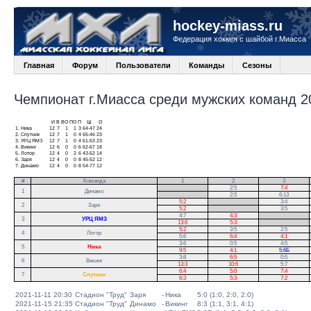
hockey-miass.ru
Федерация хоккея с шайбой г.Миасса
Главная
Форум
Пользователи
Команды
Сезоны
Чемпионат г.Миасса среди мужских команд 20
И
В
ВО
ПО
П
Ш
О
1.
Ника
12
7
1
1
3
64-47
24
2.
Спутник
12
7
1
0
4
65-46
23
3.
УРЦ ЯМЗ
12
7
1
0
4
61-53
23
4.
Викинг
12
6
0
0
6
62-67
18
5.
Лотор
12
4
0
2
6
43-52
14
6.
Заря
12
4
0
0
8
45-52
12
7.
Динамо
12
4
0
0
8
54-77
12
#
Команда
1
2
3
.
2:5
7:4
1
Динамо
.
2:5
6:13
5:2
.
3:4
2
Заря
5:2
.
3:5
4:7
4:3
.
3
УРЦ ЯМЗ
13:6
5:3
.
5:2
3:5
2:5
.
4
Лотор
5:6
6:4
4:1
.
3:6
0:5
4:5
5
Ника
9:5
4:1
5:6Б
3:8
6:5
0:5
6
Викинг
13:3
10:6
5:7
6:4
5:0
7:4
7
Спутник
6:3
5:3
7:2
2021-11-11 20:30
Стадион "Труд"
Заря
-
Ника
5:0 (1:0, 2:0, 2:0)
2021-11-15 21:35
Стадион "Труд"
Динамо
-
Викинг
8:3 (1:1, 3:1, 4:1)