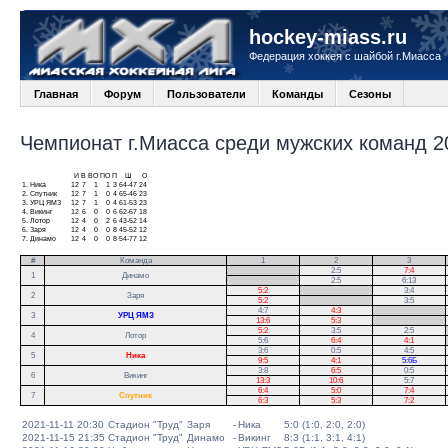
hockey-miass.ru
Федерация хоккея с шайбой г.Миасса
Главная
Форум
Пользователи
Команды
Сезоны
Чемпионат г.Миасса среди мужских команд 20
И
В
ВО
ПО
П
Ш
О
1.
Ника
12
7
1
1
3
64-47
24
2.
Спутник
12
7
1
0
4
65-46
23
3.
УРЦ ЯМЗ
12
7
1
0
4
61-53
23
4.
Викинг
12
6
0
0
6
62-67
18
5.
Лотор
12
4
0
2
6
43-52
14
6.
Заря
12
4
0
0
8
45-52
12
7.
Динамо
12
4
0
0
8
54-77
12
#
Команда
1
2
3
.
2:5
7:4
1
Динамо
.
2:5
6:13
5:2
.
3:4
2
Заря
5:2
.
3:5
4:7
4:3
.
3
УРЦ ЯМЗ
13:6
5:3
.
5:2
3:5
2:5
.
4
Лотор
5:6
6:4
4:1
.
3:6
0:5
4:5
5
Ника
9:5
4:1
5:6Б
3:8
6:5
0:5
6
Викинг
13:3
10:6
5:7
6:4
5:0
7:4
7
Спутник
6:3
5:3
7:2
2021-11-11 20:30
Стадион "Труд"
Заря
-
Ника
5:0 (1:0, 2:0, 2:0)
2021-11-15 21:35
Стадион "Труд"
Динамо
-
Викинг
8:3 (1:1, 3:1, 4:1)