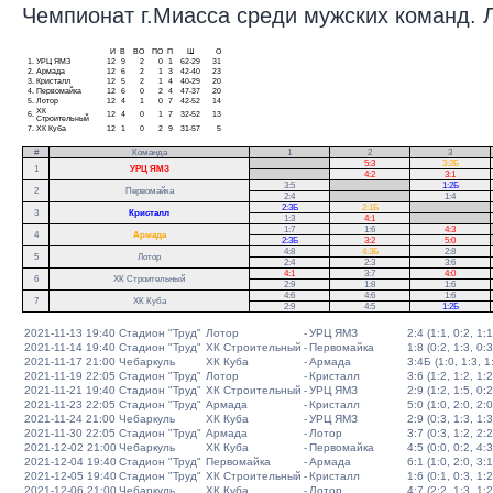
Чемпионат г.Миасса среди мужских команд. Ли
И
В
ВО
ПО
П
Ш
О
1.
УРЦ ЯМЗ
12
9
2
0
1
62-29
31
2.
Армада
12
6
2
1
3
42-40
23
3.
Кристалл
12
5
2
1
4
40-29
20
4.
Первомайка
12
6
0
2
4
47-37
20
5.
Лотор
12
4
1
0
7
42-52
14
ХК
6.
12
4
0
1
7
32-52
13
Строительный
7.
ХК Куба
12
1
0
2
9
31-57
5
#
Команда
1
2
3
.
5:3
3:2Б
1
УРЦ ЯМЗ
.
4:2
3:1
3:5
.
1:2Б
2
Первомайка
2:4
.
1:4
2:3Б
2:1Б
.
3
Кристалл
1:3
4:1
.
1:7
1:6
4:3
.
4
Армада
2:3Б
3:2
5:0
.
4:8
4:3Б
2:8
5
Лотор
2:4
2:3
3:6
4:1
3:7
4:0
6
ХК Строительный
2:9
1:8
1:6
4:6
4:6
1:6
7
ХК Куба
2:9
4:5
1:2Б
2021-11-13 19:40
Стадион "Труд"
Лотор
-
УРЦ ЯМЗ
2:4 (1:1, 0:2, 1:1
2021-11-14 19:40
Стадион "Труд"
ХК Строительный
-
Первомайка
1:8 (0:2, 1:3, 0:3
2021-11-17 21:00
Чебаркуль
ХК Куба
-
Армада
3:4Б (1:0, 1:3, 1:
2021-11-19 22:05
Стадион "Труд"
Лотор
-
Кристалл
3:6 (1:2, 1:2, 1:2
2021-11-21 19:40
Стадион "Труд"
ХК Строительный
-
УРЦ ЯМЗ
2:9 (1:2, 1:5, 0:2
2021-11-23 22:05
Стадион "Труд"
Армада
-
Кристалл
5:0 (1:0, 2:0, 2:0
2021-11-24 21:00
Чебаркуль
ХК Куба
-
УРЦ ЯМЗ
2:9 (0:3, 1:3, 1:3
2021-11-30 22:05
Стадион "Труд"
Армада
-
Лотор
3:7 (0:3, 1:2, 2:2
2021-12-02 21:00
Чебаркуль
ХК Куба
-
Первомайка
4:5 (0:0, 0:2, 4:3
2021-12-04 19:40
Стадион "Труд"
Первомайка
-
Армада
6:1 (1:0, 2:0, 3:1
2021-12-05 19:40
Стадион "Труд"
ХК Строительный
-
Кристалл
1:6 (0:1, 0:3, 1:2
2021-12-06 21:00
Чебаркуль
ХК Куба
-
Лотор
4:7 (2:2, 1:3, 1:2