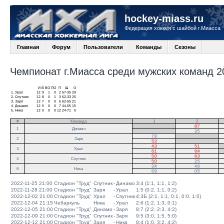
hockey-miass.ru
Федерация хоккея с шайбой г.Миасса
Главная
Форум
Пользователи
Команды
Сезоны
Чемпионат г.Миасса среди мужских команд 20
И
В
ВО
ПО
П
Ш
О
1.
Урал
12
9
1
0
2
57-35
29
2.
Спутник
12
8
0
1
3
62-33
25
3.
Заря
12
7
0
0
5
62-55
21
4.
Динамо
12
5
0
0
7
44-55
15
5.
Ника
12
0
0
0
12
24-71
0
#
Команда
1
2
.
8:7
1
Динамо
.
3:5
7:8
.
2
Заря
5:3
.
4:3
5:1
.
3
Урал
6:1
8:4
.
5:0
6:3
4
Спутник
5:0
2:5
3:4
4:8
6
Ника
6:9
0:5
2022-11-25 21:00
Стадион "Труд"
Спутник
-
Динамо
3:4 (1:1, 1:1, 1:2)
2022-11-28 21:00
Стадион "Труд"
Заря
-
Урал
1:5 (0:2, 1:1, 0:2)
2022-12-02 21:00
Стадион "Труд"
Урал
-
Спутник
4:3Б (2:1, 1:1, 0:1, 0:0, 1:0)
2022-12-04 21:15
Чебаркуль
Ника
-
Урал
2:6 (1:2, 1:3, 0:1)
2022-12-05 21:00
Стадион "Труд"
Динамо
-
Заря
8:7 (2:2, 2:3, 4:2)
2022-12-09 21:00
Стадион "Труд"
Спутник
-
Заря
9:5 (3:0, 1:5, 5:0)
2022-12-12 21:00
Стадион "Труд"
Заря
-
Ника
8:4 (1:0, 3:2, 4:2)