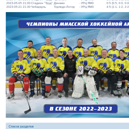
2023-05-05 21:00
Стадион "Труд"
Динамо
-
УРЦ ЯМЗ
0:5 (0:5, 0:0, 0:0
2023-05-21 21:30
Чебаркуль
Торпедо-Лотор
-
УРЦ ЯМЗ
4:5 (1:1, 1:2, 2:2
Список разделов