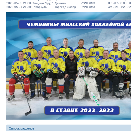
2023-05-05 21:00
Стадион "Труд"
Динамо
-
УРЦ ЯМЗ
0:5 (0:5, 0:0, 0:0
2023-05-21 21:30
Чебаркуль
Торпедо-Лотор
-
УРЦ ЯМЗ
4:5 (1:1, 1:2, 2:2
Список разделов