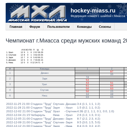
hockey-miass.ru
Федерация хоккея с шайбой г.Миасса
Главная
Форум
Пользователи
Команды
Сезоны
Чемпионат г.Миасса среди мужских команд 20
И
В
ВО
ПО
П
Ш
О
1.
Урал
12
9
1
0
2
57-35
29
2.
Спутник
12
8
0
1
3
62-33
25
3.
Заря
12
7
0
0
5
62-55
21
4.
Динамо
12
5
0
0
7
44-55
15
5.
Ника
12
0
0
0
12
24-71
0
#
Команда
1
2
.
8:7
1
Динамо
.
3:5
7:8
.
2
Заря
5:3
.
4:3
5:1
.
3
Урал
6:1
8:4
.
5:0
6:3
4
Спутник
5:0
2:5
3:4
4:8
6
Ника
6:9
0:5
2022-11-25 21:00
Стадион "Труд"
Спутник
-
Динамо
3:4 (1:1, 1:1, 1:2)
2022-11-28 21:00
Стадион "Труд"
Заря
-
Урал
1:5 (0:2, 1:1, 0:2)
2022-12-02 21:00
Стадион "Труд"
Урал
-
Спутник
4:3Б (2:1, 1:1, 0:1, 0:0, 1:0)
2022-12-04 21:15
Чебаркуль
Ника
-
Урал
2:6 (1:2, 1:3, 0:1)
2022-12-05 21:00
Стадион "Труд"
Динамо
-
Заря
8:7 (2:2, 2:3, 4:2)
2022-12-09 21:00
Стадион "Труд"
Спутник
-
Заря
9:5 (3:0, 1:5, 5:0)
2022-12-12 21:00
Стадион "Труд"
Заря
-
Ника
8:4 (1:0, 3:2, 4:2)