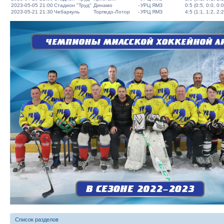
2023-05-05 21:00
Стадион "Труд"
Динамо
-
УРЦ ЯМЗ
0:5 (0:5, 0:0, 0:0
2023-05-21 21:30
Чебаркуль
Торпедо-Лотор
-
УРЦ ЯМЗ
4:5 (1:1, 1:2, 2:2
Список разделов