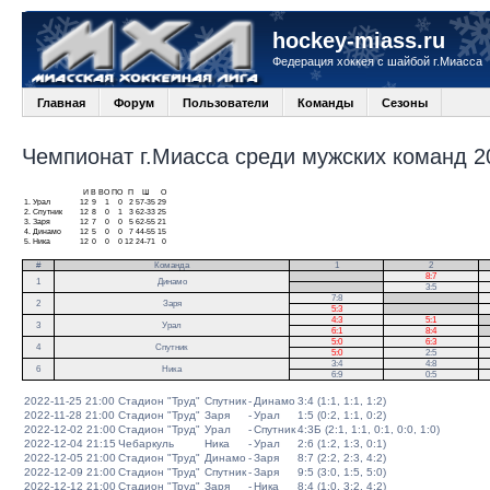
hockey-miass.ru
Федерация хоккея с шайбой г.Миасса
Главная
Форум
Пользователи
Команды
Сезоны
Чемпионат г.Миасса среди мужских команд 20
И
В
ВО
ПО
П
Ш
О
1.
Урал
12
9
1
0
2
57-35
29
2.
Спутник
12
8
0
1
3
62-33
25
3.
Заря
12
7
0
0
5
62-55
21
4.
Динамо
12
5
0
0
7
44-55
15
5.
Ника
12
0
0
0
12
24-71
0
#
Команда
1
2
.
8:7
1
Динамо
.
3:5
7:8
.
2
Заря
5:3
.
4:3
5:1
.
3
Урал
6:1
8:4
.
5:0
6:3
4
Спутник
5:0
2:5
3:4
4:8
6
Ника
6:9
0:5
2022-11-25 21:00
Стадион "Труд"
Спутник
-
Динамо
3:4 (1:1, 1:1, 1:2)
2022-11-28 21:00
Стадион "Труд"
Заря
-
Урал
1:5 (0:2, 1:1, 0:2)
2022-12-02 21:00
Стадион "Труд"
Урал
-
Спутник
4:3Б (2:1, 1:1, 0:1, 0:0, 1:0)
2022-12-04 21:15
Чебаркуль
Ника
-
Урал
2:6 (1:2, 1:3, 0:1)
2022-12-05 21:00
Стадион "Труд"
Динамо
-
Заря
8:7 (2:2, 2:3, 4:2)
2022-12-09 21:00
Стадион "Труд"
Спутник
-
Заря
9:5 (3:0, 1:5, 5:0)
2022-12-12 21:00
Стадион "Труд"
Заря
-
Ника
8:4 (1:0, 3:2, 4:2)